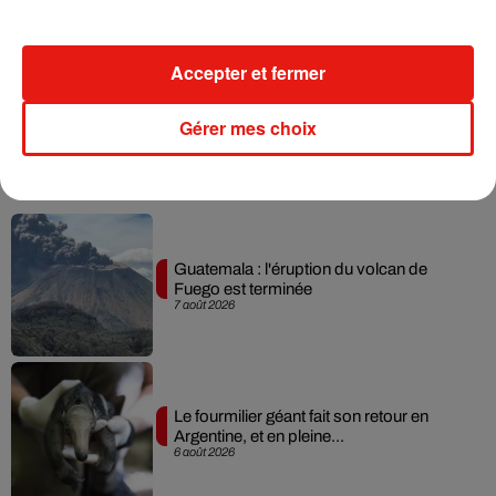
Becky G frappe fort avec « Patrona » et
Selena Gomez
30 juillet 2026
Accepter et fermer
+ DE MUSIQUE
Gérer mes choix
Mundo Latino
Guatemala : l'éruption du volcan de
Fuego est terminée
7 août 2026
Le fourmilier géant fait son retour en
Argentine, et en pleine...
6 août 2026