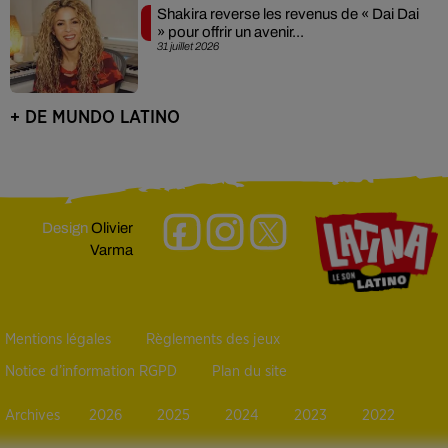
Shakira reverse les revenus de « Dai Dai
» pour offrir un avenir...
31 juillet 2026
+ DE MUNDO LATINO
Design
Olivier
Varma
Mentions légales
Règlements des jeux
Notice d’information RGPD
Plan du site
Archives
2026
2025
2024
2023
2022