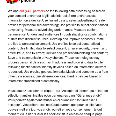
priorité
We and
our (447) partners
do the following data processing based on
Escapade à Guadalajara
your consent and/or our legitimate interest: Store and/or access
31 juillet 2026
information on a device; Use limited data to select advertising; Create
profiles for personalised advertising; Use profiles to select personalised
advertising; Measure advertising performance; Measure content
performance; Understand audiences through statistics or combinations
of data from different sources; Develop and improve services; Create
profiles to personalise content; Use profiles to select personalised
Laura Pausini : retour confirmé à l'Accor
content; Use limited data to select content; Ensure security, prevent and
Arena de Paris
detect fraud, and fix errors; Deliver and present advertising and content;
31 juillet 2026
Save and communicate privacy choices. These technologies may
process personal data such as IP address and browsing data to offer
following functionalities: Identify devices based on information actively
requested; Use precise geolocation data; Match and combine data from
other data sources; Link different devices; Identify devices based on
information transmitted automatically.
Bad Bunny à Porto Rico pour un concert
? Les rumeurs s'intensifient
Vous pouvez accepter en cliquant sur "Accepter et fermer", ou affiner en
31 juillet 2026
sélectionnant les finalités et/ou partenaires dans "Gérer mes choix".
Vous pouvez également refuser en cliquant sur "Continuer sans
accepter". Vos préférences ne s'appliqueront que pour ce site. Vous
pouvez mettre à jour vos choix, ou retirer votre consentement à tout
moment via le lien "Gérer les cookies" situé en bas de chaque page.