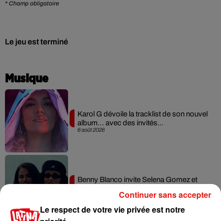
* Champ obligatoire
Le jeu est terminé
Musique
Karol G dévoile la tracklist de son nouvel
album… avec des invités...
6 août 2026
Benny Blanco invite Selena Gomez et
Becky G sur son nouveau single
Continuer sans accepter
5 août 2026
Le respect de votre vie privée est notre