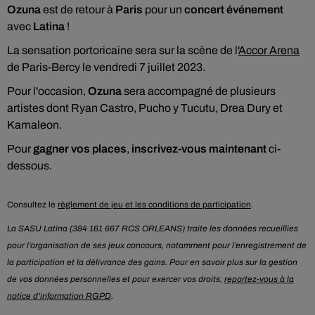
Ozuna
est de retour à
Paris
pour un
concert événement
avec
Latina
!
La sensation portoricaine sera sur la scène de l'
Accor Arena
de Paris-Bercy le vendredi 7 juillet 2023.
Pour l'occasion,
Ozuna
sera accompagné de plusieurs
artistes dont Ryan Castro, Pucho y Tucutu, Drea Dury et
Kamaleon.
Pour
gagner vos places
,
inscrivez-vous maintenant
ci-
dessous.
Consultez le
règlement de jeu et les conditions de participation
.
La SASU Latina (384 161 667 RCS ORLEANS) traite les données recueillies
pour l’organisation de ses jeux concours, notamment pour l’enregistrement de
la participation et la délivrance des gains. Pour en savoir plus sur la gestion
de vos données personnelles et pour exercer vos droits,
reportez-vous à la
notice d'information RGPD
.