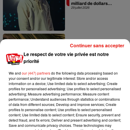
milliard de dollars...
29 juillet 2026
Continuer sans accepter
Le respect de votre vie privée est notre
Karol G frappe fort avec
priorité
« Matadora », son
nouveau single
We and
our (447) partners
do the following data processing based on
28 juillet 2026
your consent and/or our legitimate interest: Store and/or access
information on a device; Use limited data to select advertising; Create
profiles for personalised advertising; Use profiles to select personalised
advertising; Measure advertising performance; Measure content
performance; Understand audiences through statistics or combinations
of data from different sources; Develop and improve services; Create
profiles to personalise content; Use profiles to select personalised
content; Use limited data to select content; Ensure security, prevent and
detect fraud, and fix errors; Deliver and present advertising and content;
Save and communicate privacy choices. These technologies may
Buenalypso dévoile «