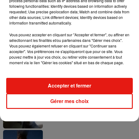
process personal data such as IP address and browsing data to offer
Olvida El Mundo »
following functionalities: Identify devices based on information actively
27 juillet 2026
requested; Use precise geolocation data; Match and combine data from
other data sources; Link different devices; Identify devices based on
information transmitted automatically.
Vous pouvez accepter en cliquant sur "Accepter et fermer", ou affiner en
sélectionnant les finalités et/ou partenaires dans "Gérer mes choix".
Vous pouvez également refuser en cliquant sur "Continuer sans
accepter". Vos préférences ne s'appliqueront que pour ce site. Vous
pouvez mettre à jour vos choix, ou retirer votre consentement à tout
1
2
3
4
5
moment via le lien "Gérer les cookies" situé en bas de chaque page.
Mundo Latino
Accepter et fermer
Gérer mes choix
Le fourmilier géant fait son retour en
Argentine, et en pleine...
6 août 2026