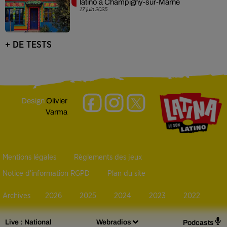
latino à Champigny-sur-Marne
17 juin 2025
+ DE TESTS
Design
Olivier
Varma
Mentions légales
Règlements des jeux
Notice d’information RGPD
Plan du site
Archives
2026
2025
2024
2023
2022
Live :
National
Webradios
Podcasts