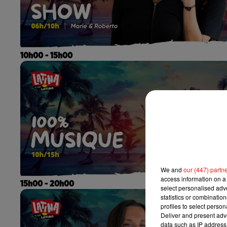
10h00 - 15h00
We and
our (447) partn
access information on a 
15h00 - 20h00
select personalised ad
statistics or combinatio
profiles to select person
Deliver and present adv
data such as IP address 