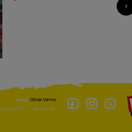
Design
Olivier Varma
rmation RGPD
Plan du site