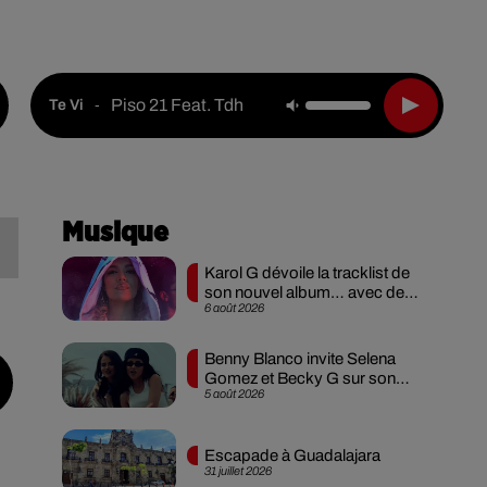
Live :
National
Webradios
Podcasts
Piso 21 Feat. Tdh
-
Te Vi
Musique
e
Karol G dévoile la tracklist de
son nouvel album… avec des
6 août 2026
invités...
Benny Blanco invite Selena
Gomez et Becky G sur son
5 août 2026
nouveau single
Escapade à Guadalajara
31 juillet 2026