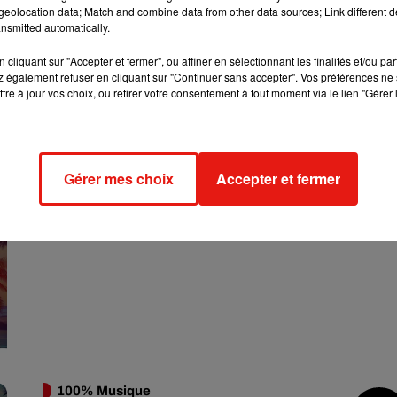
eolocation data; Match and combine data from other data sources; Link different de
nsmitted automatically.
cliquant sur "Accepter et fermer", ou affiner en sélectionnant les finalités et/ou pa
 également refuser en cliquant sur "Continuer sans accepter". Vos préférences ne 
tre à jour vos choix, ou retirer votre consentement à tout moment via le lien "Gérer 
La Noche Latina
Gérer mes choix
Accepter et fermer
Avec Mario
100% Musique