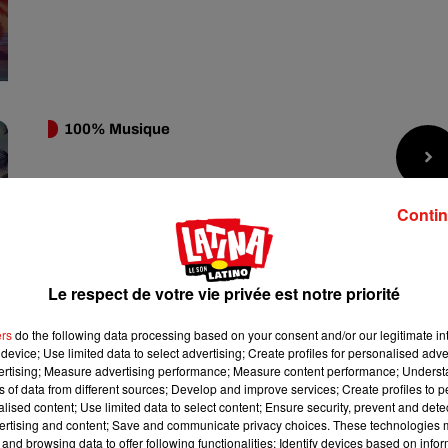
100% Musique
Contin
Le respect de votre vie privée est notre priorité
ers
do the following data processing based on your consent and/or our legitimate int
device; Use limited data to select advertising; Create profiles for personalised adver
vertising; Measure advertising performance; Measure content performance; Unders
La Casa Latina
ns of data from different sources; Develop and improve services; Create profiles to 
alised content; Use limited data to select content; Ensure security, prevent and detect
Avec Élodie & Florian OnAir
ertising and content; Save and communicate privacy choices. These technologies
and browsing data to offer following functionalities: Identify devices based on infor