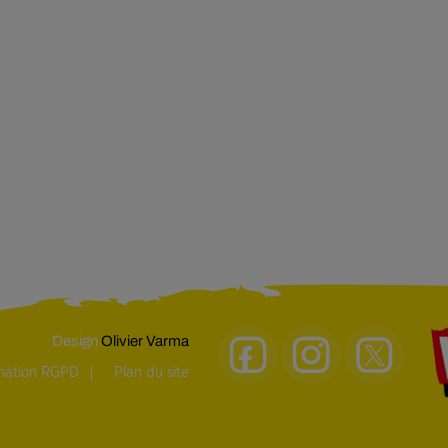
Design
Olivier Varma
rmation RGPD
Plan du site