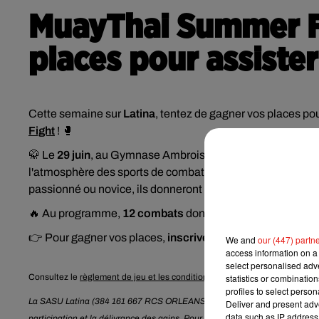
MuayThai Summer Fi
places pour assiste
Cette semaine sur
Latina
, tentez de gagner vos places po
Fight
! 🥊
🥋 Le
29 juin
, au Gymnase Ambroise Paré à Colombes, vene
l'atmosphère des sports de combats en assistant aux renco
passionné ou novice, ils donneront tout pour décrocher la vi
🔥 Au programme,
12 combats
dont 2 combats féminins e
👉 Pour gagner vos places,
inscrivez-vous dès maintena
We and
our (447) partn
access information on a 
select personalised ad
statistics or combinatio
Consultez le
règlement de jeu et les conditions de participation
.
profiles to select person
La SASU Latina (384 161 667 RCS ORLEANS) traite les données recueillies
Deliver and present adv
data such as IP address 
participation et la délivrance des gains. Pour en savoir plus sur la gestio