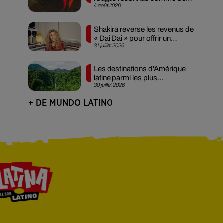
4 août 2026
êtres...
Shakira reverse les revenus de
« Dai Dai » pour offrir un
31 juillet 2026
avenir...
Les destinations d'Amérique
latine parmi les plus
30 juillet 2026
abordables !
+ DE MUNDO LATINO