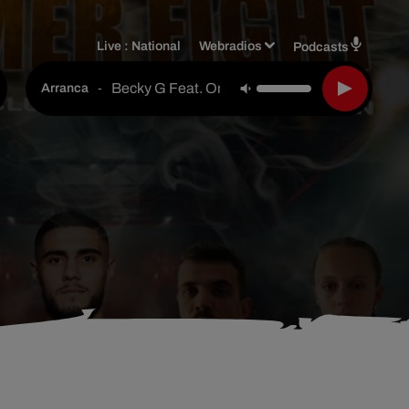
Live :
National
Webradios
Podcasts
Becky G Feat. Omega El Fuerte
-
Arranca