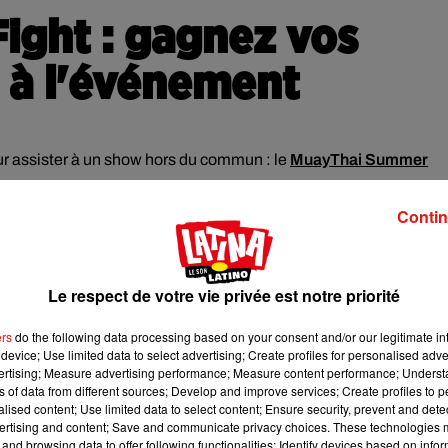
ght : gagnez vos
r à l'événement
ur assister à un show hors du commun : le
MuayThai Summer
Contin
z vivre une soirée plein d'adrénaline et plongez dans
ntres d'athlètes sélectionnés pour l'occasion ! Que vous soyez
ctoire et vous en mettre plein la vue !
Le respect de votre vie privée est notre priorité
t un combat professionnel.
nt ci-dessous.
ers
do the following data processing based on your consent and/or our legitimate int
device; Use limited data to select advertising; Create profiles for personalised adver
vertising; Measure advertising performance; Measure content performance; Unders
ns of data from different sources; Develop and improve services; Create profiles to 
alised content; Use limited data to select content; Ensure security, prevent and detect
 pour l’organisation de ses jeux concours, notamment pour l’enregistrement de la
ertising and content; Save and communicate privacy choices. These technologies
and browsing data to offer following functionalities: Identify devices based on infor
n de vos données personnelles et pour exercer vos droits,
reportez-vous à la notice