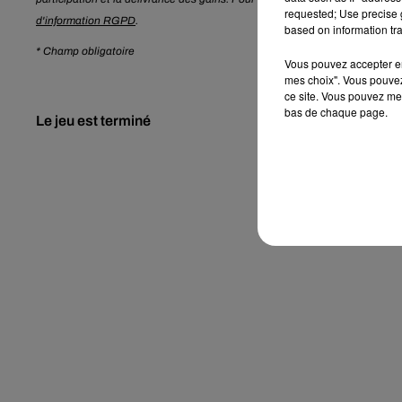
requested; Use precise g
d'information RGPD
.
based on information tra
* Champ obligatoire
Vous pouvez accepter en 
mes choix". Vous pouvez
ce site. Vous pouvez met
bas de chaque page.
Le jeu est terminé