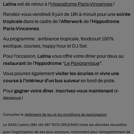
Latina
est de retour à l'
Hippodrome Paris-Vincennes
!
Rendez-vous vendredi 9 juin de 18h à minuit pour une
soirée
tropicale
dans le cadre de l'
Afterwork
de l'
Hippodrome
Paris-Vincennes
.
Au programme : ambiance tropicale, foodcourt 100%
exotique, courses, happy hour et DJ Set.
Pour l'occasion,
Latina
vous offre votre dîner pour deux au
restaurant
de l'
hippodrome
"
Le Panoramique
"
.
Vous pourrez également
visiter les écuries
et
vivre une
course à l'intérieur d'un bus suiveur
en bord de piste.
Pour
gagner votre dîner
,
inscrivez-vous maintenant
ci-
dessous !
Consultez le
règlement de jeu et les conditions de participation
.
La SASU Latina (384 161 667 RCS ORLEANS) traite les données recueillies
pour l’organisation de ses jeux concours, notamment pour l’enregistrement de