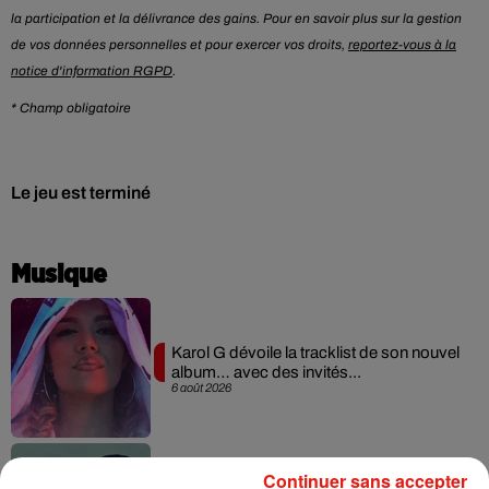
la participation et la délivrance des gains. Pour en savoir plus sur la gestion
de vos données personnelles et pour exercer vos droits,
reportez-vous à la
notice d'information RGPD
.
* Champ obligatoire
Le jeu est terminé
Musique
Karol G dévoile la tracklist de son nouvel
album… avec des invités...
6 août 2026
Continuer sans accepter