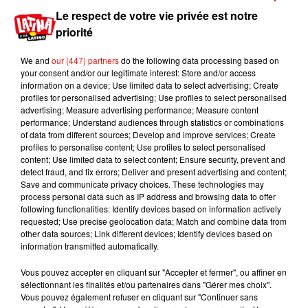
Benny Blanco invite Selena Gomez et
Le respect de votre vie privée est notre
Becky G sur son nouveau single
5 août 2026
priorité
We and
our (447) partners
do the following data processing based on
your consent and/or our legitimate interest: Store and/or access
information on a device; Use limited data to select advertising; Create
profiles for personalised advertising; Use profiles to select personalised
Escapade à Guadalajara
advertising; Measure advertising performance; Measure content
31 juillet 2026
performance; Understand audiences through statistics or combinations
of data from different sources; Develop and improve services; Create
profiles to personalise content; Use profiles to select personalised
content; Use limited data to select content; Ensure security, prevent and
detect fraud, and fix errors; Deliver and present advertising and content;
Save and communicate privacy choices. These technologies may
Laura Pausini : retour confirmé à l'Accor
process personal data such as IP address and browsing data to offer
Arena de Paris
following functionalities: Identify devices based on information actively
31 juillet 2026
requested; Use precise geolocation data; Match and combine data from
other data sources; Link different devices; Identify devices based on
information transmitted automatically.
Vous pouvez accepter en cliquant sur "Accepter et fermer", ou affiner en
Bad Bunny à Porto Rico pour un concert
sélectionnant les finalités et/ou partenaires dans "Gérer mes choix".
? Les rumeurs s'intensifient
Vous pouvez également refuser en cliquant sur "Continuer sans
31 juillet 2026