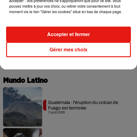
accepter". Vos préférences ne s'appliqueront que pour ce site. Vous
pouvez mettre à jour vos choix, ou retirer votre consentement à tout
moment via le lien "Gérer les cookies" situé en bas de chaque page.
Becky G frappe fort avec « Patrona » et
Accepter et fermer
Selena Gomez
30 juillet 2026
Gérer mes choix
+ DE MUSIQUE
Mundo Latino
Guatemala : l'éruption du volcan de
Fuego est terminée
7 août 2026