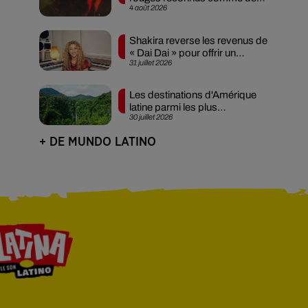
4 août 2026
êtres...
Shakira reverse les revenus de
« Dai Dai » pour offrir un
31 juillet 2026
avenir...
Les destinations d'Amérique
latine parmi les plus
30 juillet 2026
abordables !
+ DE MUNDO LATINO