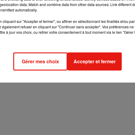
eolocation data; Match and combine data from other data sources; Link different de
nsmitted automatically.
cliquant sur "Accepter et fermer", ou affiner en sélectionnant les finalités et/ou pa
 pour l’organisation de ses jeux concours, notamment pour l’enregistrement de la
 également refuser en cliquant sur "Continuer sans accepter". Vos préférences ne 
n de vos données personnelles et pour exercer vos droits,
reportez-vous à la notice
tre à jour vos choix, ou retirer votre consentement à tout moment via le lien "Gérer 
Gérer mes choix
Accepter et fermer