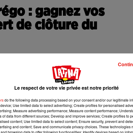
rrégo : gagnez vos
ert de clôture du
t de clôture du Festival Village Borrégo !
Contin
uin 2024
, à 19h à la Bellevilloise.
 afro-brésilien Sapocaya !
Le respect de votre vie privée est notre priorité
ge autour de la culture, la gastronomie du monde ainsi que le
 qui promeut la culture locale, les liens sociaux et le vivre-
ers
do the following data processing based on your consent and/or our legitimate int
estival rassemble en moyenne plus de 50 000 visiteurs tous les
device; Use limited data to select advertising; Create profiles for personalised adver
vertising; Measure advertising performance; Measure content performance; Unders
ns of data from different sources; Develop and improve services; Create profiles to 
i-dessous.
alised content; Use limited data to select content; Ensure security, prevent and detect
ertising and content; Save and communicate privacy choices. These technologies
and browsing data to offer following functionalities: Identify devices based on infor