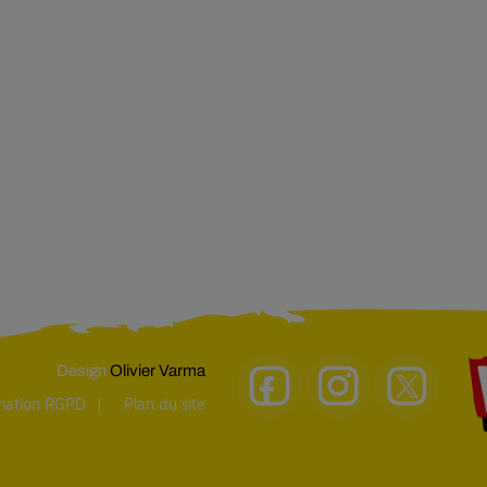
Design
Olivier Varma
rmation RGPD
Plan du site