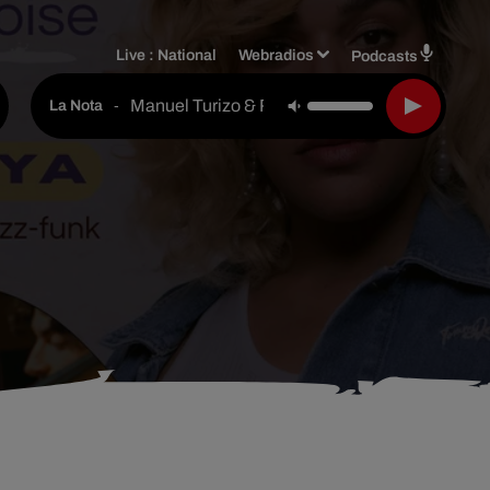
Live :
National
Webradios
Podcasts
Manuel Turizo & Rauw Alejandro & Myke Towe
-
La Nota