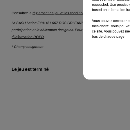
requested; Use precise g
based on information tra
Consultez le
règlement de jeu et les conditions de participation
.
Vous pouvez accepter en 
La SASU Latina (384 161 667 RCS ORLEANS) traite les données recueillies
mes choix". Vous pouvez
participation et la délivrance des gains. Pour en savoir plus sur la gestio
ce site. Vous pouvez met
bas de chaque page.
d'information RGPD
.
* Champ obligatoire
Le jeu est terminé