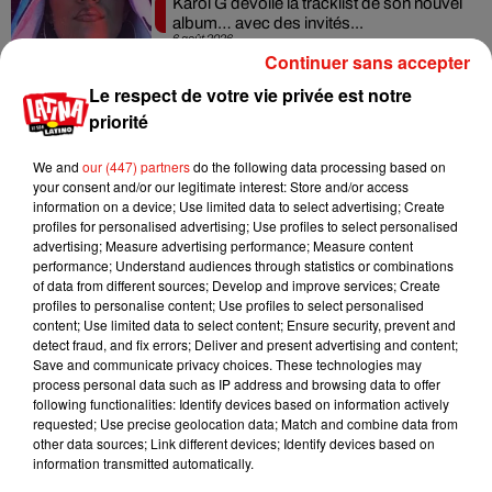
Karol G dévoile la tracklist de son nouvel
album… avec des invités...
6 août 2026
Continuer sans accepter
Le respect de votre vie privée est notre
priorité
Benny Blanco invite Selena Gomez et
We and
our (447) partners
do the following data processing based on
Becky G sur son nouveau single
your consent and/or our legitimate interest: Store and/or access
5 août 2026
information on a device; Use limited data to select advertising; Create
profiles for personalised advertising; Use profiles to select personalised
advertising; Measure advertising performance; Measure content
performance; Understand audiences through statistics or combinations
of data from different sources; Develop and improve services; Create
profiles to personalise content; Use profiles to select personalised
Escapade à Guadalajara
31 juillet 2026
content; Use limited data to select content; Ensure security, prevent and
detect fraud, and fix errors; Deliver and present advertising and content;
Save and communicate privacy choices. These technologies may
process personal data such as IP address and browsing data to offer
following functionalities: Identify devices based on information actively
requested; Use precise geolocation data; Match and combine data from
Laura Pausini : retour confirmé à l'Accor
other data sources; Link different devices; Identify devices based on
Arena de Paris
information transmitted automatically.
31 juillet 2026