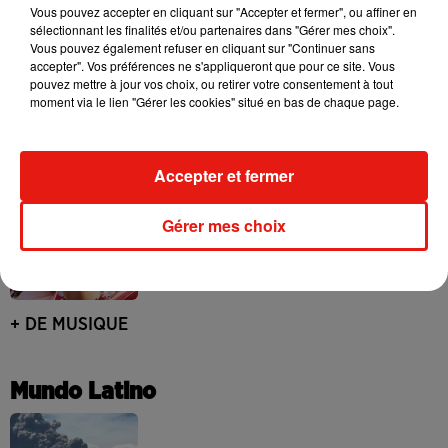
Vous pouvez accepter en cliquant sur "Accepter et fermer", ou affiner en
sélectionnant les finalités et/ou partenaires dans "Gérer mes choix".
Vous pouvez également refuser en cliquant sur "Continuer sans
accepter". Vos préférences ne s'appliqueront que pour ce site. Vous
pouvez mettre à jour vos choix, ou retirer votre consentement à tout
Bad Bunny à Porto Rico pour un concert
moment via le lien "Gérer les cookies" situé en bas de chaque page.
? Les rumeurs s'intensifient
31 juillet 2026
Accepter et fermer
Becky G frappe fort avec « Patrona » et
Gérer mes choix
Selena Gomez
30 juillet 2026
+ DE MUSIQUE
Mundo Latino