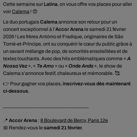
Cette semaine sur
Latina
, on vous offre vos places pour aller
voir
Calema
! 😍
Le duo portugais
Calema
annonce son retour pour un
concert exceptionnel à l’
Accor Arena
le samedi 21 février
2026 ! Les frères António et Fradique, originaires de São
Tomé-et-Príncipe, ont su conquérir le cœur du public grâce à
un savant mélange de pop, de sonorités ensoleillées et de
textes touchants. Avec des hits emblématiques comme «
A
Nossa Vez
», «
Te Amo
» ou «
Onde Anda
», le show de
Calema s’annonce festif, chaleureux et mémorable. 🥰
👉 Pour gagner vos places,
inscrivez-vous dès maintenant
ci-dessous
.
___________________________________
📍
Accor Arena
:
8 Boulevard de Bercy, Paris 12e
📅 Rendez-vous le
samedi 21 février.