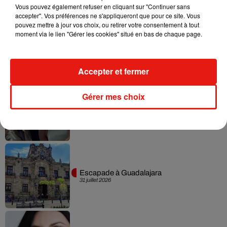
Vous pouvez également refuser en cliquant sur "Continuer sans
accepter". Vos préférences ne s'appliqueront que pour ce site. Vous
pouvez mettre à jour vos choix, ou retirer votre consentement à tout
moment via le lien "Gérer les cookies" situé en bas de chaque page.
Karol G dévoile la tracklist de son nouvel
album… avec des invités...
6 août 2026
Accepter et fermer
Gérer mes choix
Benny Blanco invite Selena Gomez et
Becky G sur son nouveau single
5 août 2026
Escapade à Guadalajara
31 juillet 2026