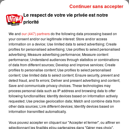
Continuer sans accepter
Le respect de votre vie privée est notre
priorité
We and
our (447) partners
do the following data processing based on
your consent and/or our legitimate interest: Store and/or access
information on a device; Use limited data to select advertising; Create
Footvolley : Albufeira a
profiles for personalised advertising; Use profiles to select personalised
reçu l'élite mondiale
advertising; Measure advertising performance; Measure content
15 juillet 2026
performance; Understand audiences through statistics or combinations
of data from different sources; Develop and improve services; Create
profiles to personalise content; Use profiles to select personalised
content; Use limited data to select content; Ensure security, prevent and
detect fraud, and fix errors; Deliver and present advertising and content;
Save and communicate privacy choices. These technologies may
process personal data such as IP address and browsing data to offer
following functionalities: Identify devices based on information actively
requested; Use precise geolocation data; Match and combine data from
other data sources; Link different devices; Identify devices based on
3
4
5
6
7
8
9
information transmitted automatically.
Vous pouvez accepter en cliquant sur "Accepter et fermer", ou affiner en
Musique
sélectionnant les finalités et/ou partenaires dans "Gérer mes choix".