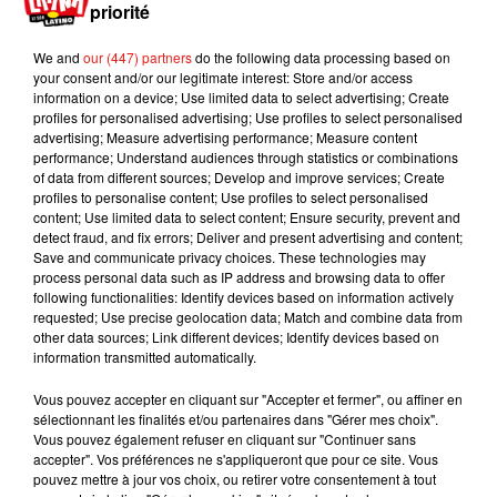
priorité
We and
our (447) partners
do the following data processing based on
your consent and/or our legitimate interest: Store and/or access
information on a device; Use limited data to select advertising; Create
profiles for personalised advertising; Use profiles to select personalised
advertising; Measure advertising performance; Measure content
performance; Understand audiences through statistics or combinations
Ligue des Champions :
of data from different sources; Develop and improve services; Create
Le PSG affrontera
profiles to personalise content; Use profiles to select personalised
Manchester City, le RB...
content; Use limited data to select content; Ensure security, prevent and
26 août 2021
detect fraud, and fix errors; Deliver and present advertising and content;
Save and communicate privacy choices. These technologies may
process personal data such as IP address and browsing data to offer
following functionalities: Identify devices based on information actively
requested; Use precise geolocation data; Match and combine data from
other data sources; Link different devices; Identify devices based on
information transmitted automatically.
Vous pouvez accepter en cliquant sur "Accepter et fermer", ou affiner en
sélectionnant les finalités et/ou partenaires dans "Gérer mes choix".
1
2
3
4
5
Vous pouvez également refuser en cliquant sur "Continuer sans
accepter". Vos préférences ne s'appliqueront que pour ce site. Vous
pouvez mettre à jour vos choix, ou retirer votre consentement à tout