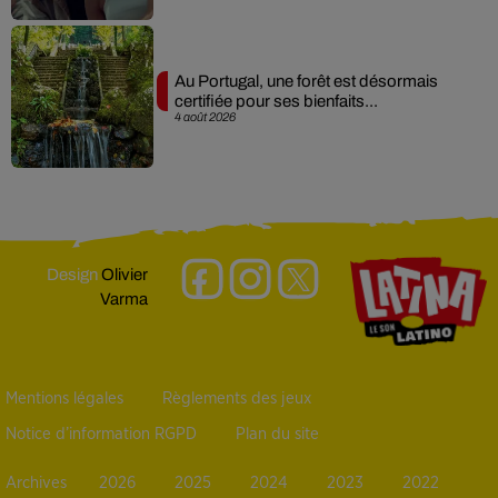
Au Portugal, une forêt est désormais
certifiée pour ses bienfaits...
4 août 2026
Design
Olivier
Varma
Mentions légales
Règlements des jeux
Notice d’information RGPD
Plan du site
Archives
2026
2025
2024
2023
2022