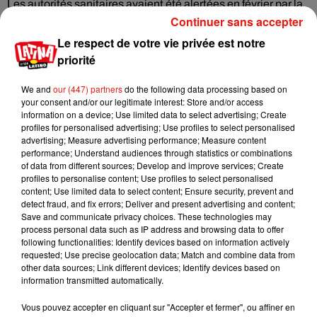
Les autorités sanitaires avaient été alertées en février par la
Continuer sans accepter
recrudescence de cas d'insuffisance rénale chez des enfants,
liés à une contamination par Escherichia coli.
Le respect de votre vie privée est notre
priorité
"Présence de rongeurs"
We and
our (447) partners
do the following data processing based on
Le 18 mars, Nestlé avait annoncé le retrait des pizzas de la
your consent and/or our legitimate interest: Store and/or access
gamme Fraîch’Up commercialisées depuis juin 2021, après
information on a device; Use limited data to select advertising; Create
avoir été informé de la présence de la bactérie dans la pâte
profiles for personalised advertising; Use profiles to select personalised
advertising; Measure advertising performance; Measure content
d'un produit.
performance; Understand audiences through statistics or combinations
of data from different sources; Develop and improve services; Create
Le 30 mars, les autorités sanitaires annonçaient avoir établi
profiles to personalise content; Use profiles to select personalised
un lien entre la consommation de ces pizzas et plusieurs cas
content; Use limited data to select content; Ensure security, prevent and
graves de contamination avant que le préfet du département
detect fraud, and fix errors; Deliver and present advertising and content;
Save and communicate privacy choices. These technologies may
du Nord n'interdise, deux jours après, la production de pizzas
process personal data such as IP address and browsing data to offer
au sein du site de Caudry (Nord).
following functionalities: Identify devices based on information actively
requested; Use precise geolocation data; Match and combine data from
Des inspections y avaient pointé "la présence de rongeurs et
other data sources; Link different devices; Identify devices based on
l'absence de moyens de protection contre l'entrée des
information transmitted automatically.
nuisibles et de lutte contre les nuisibles efficaces et adaptés
Vous pouvez accepter en cliquant sur "Accepter et fermer", ou affiner en
à une activité alimentaire", ainsi que le "manque d'entretien