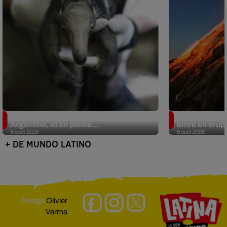
Le fourmilier géant fait son retour en
Au Guatemala,
Argentine, et en pleine...
entre en érup
6 août 2026
5 août 2026
+ DE MUNDO LATINO
Design
Olivier
Varma