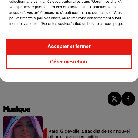
sélectionnant les finalités et/ou partenaires dans "Gérer mes choix".
et de nettoyage des zones de fabrication, de stockage et de
Vous pouvez également refuser en cliquant sur "Continuer sans
passage".
accepter". Vos préférences ne s'appliqueront que pour ce site. Vous
pouvez mettre à jour vos choix, ou retirer votre consentement à tout
Des manquements qui pourraient être à l'origine de la
moment via le lien "Gérer les cookies" situé en bas de chaque page.
présence de bactéries pathogènes dans les produits ensuite
commercialisés.
Accepter et fermer
Gérer mes choix
(Avec AFP)
Musique
Karol G dévoile la tracklist de son nouvel
album… avec des invités...