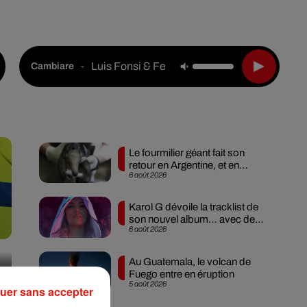
Live :
National
Webradios
Podcasts
Luis Fonsi & Feid
-
Cambiare
Le fourmilier géant fait son
retour en Argentine, et en
6 août 2026
pleine...
Karol G dévoile la tracklist de
son nouvel album… avec des
6 août 2026
invités...
Au Guatemala, le volcan de
Fuego entre en éruption
5 août 2026
uer sans accepter