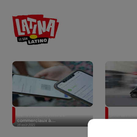
RADIO
ACTU
CONTACT
Le pass sanitaire obligatoire
Contrôle tec
dans certains centres
pour les mot
commerciaux à...
2023
16 août 2021
11 août 2021