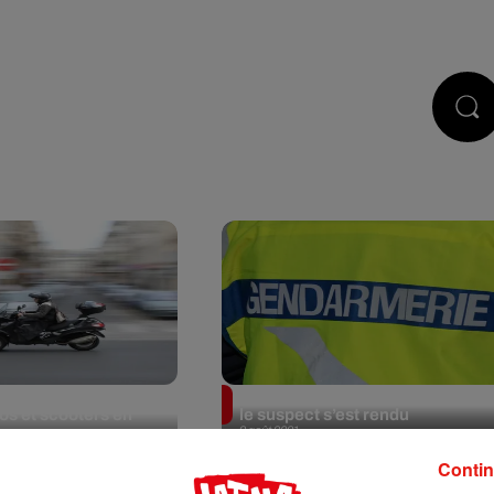
PODCASTS
JEUX
RÉGIE PUB
hnique obligatoire
Un prêtre assassiné en Vendée,
os et scooters en
le suspect s’est rendu
9 août 2021
Contin