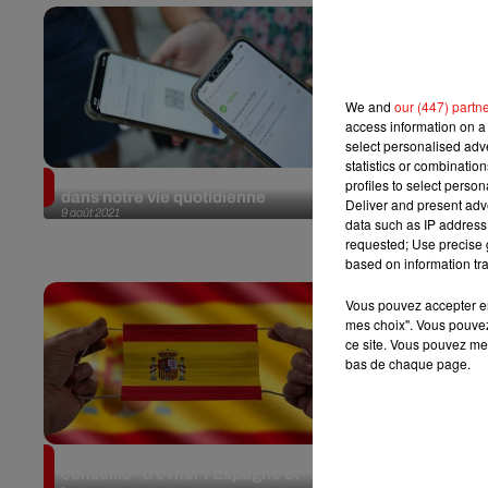
We and
our (447) partn
access information on a 
select personalised ad
statistics or combinatio
Le pass sanitaire fait son entrée
Cuban'O2 : 
profiles to select person
dans notre vie quotidienne
s'exporte d
Deliver and present adv
9 août 2021
(vidéo)
data such as IP address 
16 juillet 2021
requested; Use precise g
based on information tra
Vous pouvez accepter en 
mes choix". Vous pouvez
ce site. Vous pouvez met
bas de chaque page.
COVID : le gouvernement
Aux Invalide
conseille "d’éviter l'Espagne et
jeunes se ra