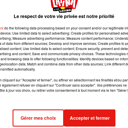
Le respect de votre vie privée est notre priorité
ers
do the following data processing based on your consent and/or our legitimate int
device; Use limited data to select advertising; Create profiles for personalised adver
vertising; Measure advertising performance; Measure content performance; Unders
ns of data from different sources; Develop and improve services; Create profiles to 
la salsa cubaine
Variant Delta : vaccination
alised content; Use limited data to select content; Ensure security, prevent and detect
ans le Pays de Gex
obligatoire pour les soignants,
ertising and content; Save and communicate privacy choices. These technologies
pass...
and browsing data to offer following functionalities: Identify devices based on infor
12 juillet 2021
eolocation data; Match and combine data from other data sources; Link different de
nsmitted automatically.
cliquant sur "Accepter et fermer", ou affiner en sélectionnant les finalités et/ou pa
 également refuser en cliquant sur "Continuer sans accepter". Vos préférences ne 
tre à jour vos choix, ou retirer votre consentement à tout moment via le lien "Gérer 
Gérer mes choix
Accepter et fermer
s, des centaines de
Mort de Maradona : son infirmier
ssemblent pour la...
de nuit devant les juges