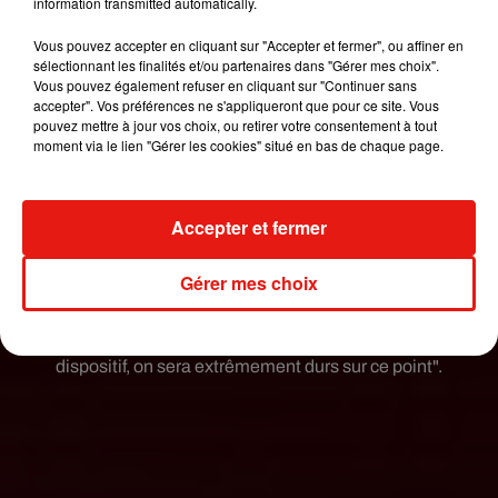
information transmitted automatically.
pour entrer sur le territoire soient vraiment limités
Vous pouvez accepter en cliquant sur "Accepter et fermer", ou affiner en
à ceux dont on est sûrs, c'est-à-dire les quatre qui
sélectionnant les finalités et/ou partenaires dans "Gérer mes choix".
sont aujourd'hui autorisés en France et en
Vous pouvez également refuser en cliquant sur "Continuer sans
Europe" (Pfizer, Moderna, AstraZeneca et
accepter". Vos préférences ne s'appliqueront que pour ce site. Vous
pouvez mettre à jour vos choix, ou retirer votre consentement à tout
Johnson & Johnson, NDLR), a-t-il martelé.
moment via le lien "Gérer les cookies" situé en bas de chaque page.
"Il y a certains pays comme l'Espagne qui étaient
tentés à un moment, ou qui ont fait, la
Accepter et fermer
reconnaissance de certains vaccins comme le
russe ou le chinois. Nous, on dit à nos partenaires
Gérer mes choix
européens, attention, non pour ces vaccins", a
poursuivi le secrétaire d'Etat. "Il faut aussi que les
compagnies aériennes en particulier contrôlent ce
dispositif, on sera extrêmement durs sur ce point".