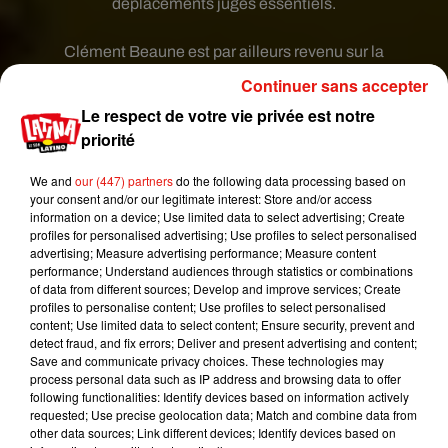
déplacements jugés essentiels.
Clément Beaune est par ailleurs revenu sur la
situation sanitaire partout en Europe, invitant les
Continuer sans accepter
pays de l'Union européenne à la plus grande
Le respect de votre vie privée est notre
prudence. "On a vu des moments préoccupants,
priorité
des stades en Hongrie où il n'y avait plus de jauge
(...). Il faut être prudent (...). La pandémie n'est pas
We and
our (447) partners
do the following data processing based on
finie", a-t-il estimé. "Un pays comme la Grèce qui
your consent and/or our legitimate interest: Store and/or access
information on a device; Use limited data to select advertising; Create
avait sans doute fait preuve d'un peu de laxisme
profiles for personalised advertising; Use profiles to select personalised
ces dernières semaines a renforcé son dispositif
advertising; Measure advertising performance; Measure content
de contrôle à l'entrée, tant mieux", a-t-il ajouté.
performance; Understand audiences through statistics or combinations
of data from different sources; Develop and improve services; Create
profiles to personalise content; Use profiles to select personalised
Seulement les 4 vaccins
content; Use limited data to select content; Ensure security, prevent and
detect fraud, and fix errors; Deliver and present advertising and content;
autorisés
Save and communicate privacy choices. These technologies may
process personal data such as IP address and browsing data to offer
Il a enfin insisté sur le respect des décisions de
following functionalities: Identify devices based on information actively
requested; Use precise geolocation data; Match and combine data from
l'Agence européenne du médicament sur les
other data sources; Link different devices; Identify devices based on
vaccins. "Il faut que les vaccins qu'on reconnaît