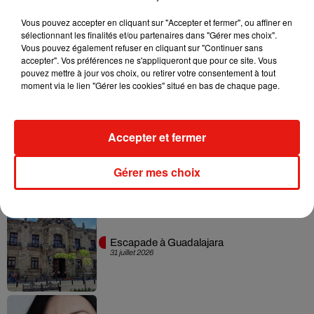
Vous pouvez accepter en cliquant sur "Accepter et fermer", ou affiner en
sélectionnant les finalités et/ou partenaires dans "Gérer mes choix".
Vous pouvez également refuser en cliquant sur "Continuer sans
Karol G dévoile la tracklist de son nouvel
accepter". Vos préférences ne s'appliqueront que pour ce site. Vous
album… avec des invités...
pouvez mettre à jour vos choix, ou retirer votre consentement à tout
6 août 2026
moment via le lien "Gérer les cookies" situé en bas de chaque page.
Accepter et fermer
Benny Blanco invite Selena Gomez et
Becky G sur son nouveau single
5 août 2026
Gérer mes choix
Escapade à Guadalajara
31 juillet 2026