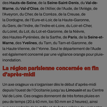
des
Hauts-de-Seine
, de la
Seine-Saint-Denis
, du
Val-de-
Marne
, du
Val-d’Oise
, de l’Allier, de l’Aude, de l’Ariège, de
l’Aveyron, du Cher, de la Corrèze, de la Creuse, de
la Dordogne, de l’Eure-et-Loir, de la Haute-Garonne,
du Gers, de l’Indre, de l’Indre-et-Loire, du Loir-et-Cher,
du Loiret, du Lot, du Lot-et-Garonne, de la Nièvre,
des Hautes-Pyrénées, de la Sarthe, de
Paris
, de la
Seine-et-
Marne
, des
Yvelines
, du Tarn, du Tarn-et-Garonne, de
la Haute-Vienne, de l’Yonne. Seul le département de l’Aude
est également concerné par une vigilance orange pour pluie-
inondation.
La région parisienne concernée en fin
d’après-midi
Un axe orageux va s’organiser dès le début d’après-midi
depuis l’ouest de l’Occitanie jusqu’au
Limousin
et au Centre
Val de Loire. Ces orages donneront de très fortes pluies en
peu de temps (20 à 40 mm, loc 50 mm en 2 heures), ainsi