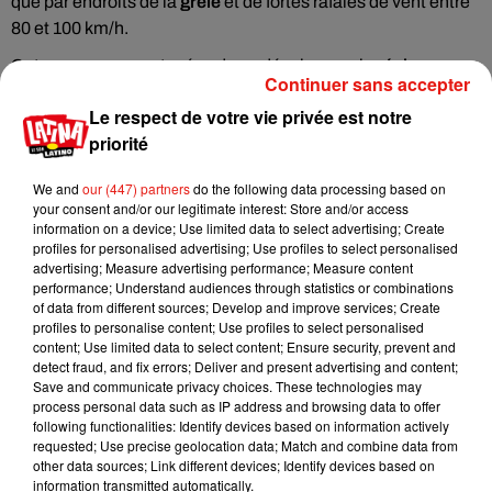
que par endroits de la
grêle
et de fortes rafales de vent entre
80 et 100 km/h.
Cet axe orageux est prévu de se décaler vers la
région
Continuer sans accepter
parisienne
, le nord de l’Auvergne et le Midi Toulousain en fin
Le respect de votre vie privée est notre
d’après-midi et soirée.
priorité
We and
our (447) partners
do the following data processing based on
your consent and/or our legitimate interest: Store and/or access
information on a device; Use limited data to select advertising; Create
Cet élément est masqué compte-tenu du refus du
profiles for personalised advertising; Use profiles to select personalised
dépôt de cookies que vous avez exprimé. Si vous
advertising; Measure advertising performance; Measure content
performance; Understand audiences through statistics or combinations
souhaitez l'afficher, merci de nous donner votre accord
of data from different sources; Develop and improve services; Create
en cliquant sur le bouton ci-dessous.
profiles to personalise content; Use profiles to select personalised
content; Use limited data to select content; Ensure security, prevent and
detect fraud, and fix errors; Deliver and present advertising and content;
Afficher l'élément
Save and communicate privacy choices. These technologies may
process personal data such as IP address and browsing data to offer
following functionalities: Identify devices based on information actively
requested; Use precise geolocation data; Match and combine data from
other data sources; Link different devices; Identify devices based on
information transmitted automatically.
Musique