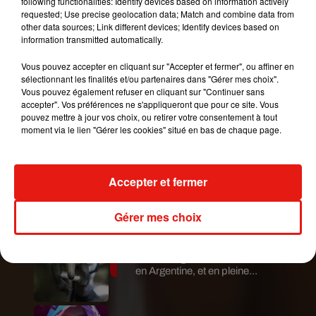
following functionalities: Identify devices based on information actively
requested; Use precise geolocation data; Match and combine data from
pénétration hors de l’eau
(mais pas à même le
other data sources; Link different devices; Identify devices based on
sable, rappelons-le)
.
Mais sachez que
faire
information transmitted automatically.
l’amour sur la plage ou dans un lieu public est
Vous pouvez accepter en cliquant sur "Accepter et fermer", ou affiner en
considéré comme un délit d’exhibition
sélectionnant les finalités et/ou partenaires dans "Gérer mes choix".
sexuelle.
Selon le code pénal, cela peut vous
Vous pouvez également refuser en cliquant sur "Continuer sans
coûter un an de prison et 15 000 euros d’amende.
accepter". Vos préférences ne s'appliqueront que pour ce site. Vous
pouvez mettre à jour vos choix, ou retirer votre consentement à tout
Publié : 23 août 2018 à 15h20 par Aurélie Amcn
moment via le lien "Gérer les cookies" situé en bas de chaque page.
Mundo Latino
Accepter et fermer
Guatemala : l'éruption du volcan
de Fuego est terminée
Gérer mes choix
Le fourmilier géant fait son retour
en Argentine, et en pleine...