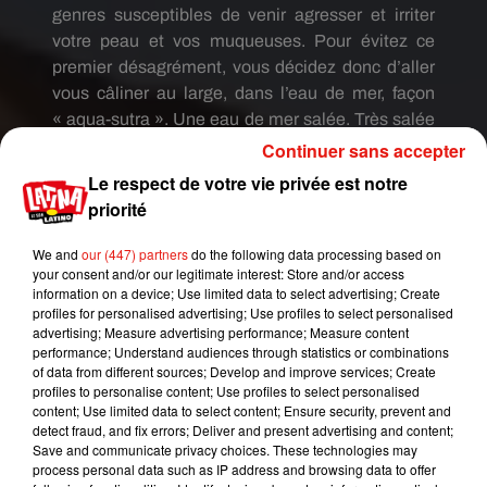
genres susceptibles de venir agresser et irriter
votre peau et vos muqueuses.
Pour
évitez
ce
premier désagrément, vous décidez donc d’aller
vous câliner au large, dans l’eau de mer, façon
«
aqua-sutra
».
Une eau de mer salée.
Très salée
e
t surtout très sale car
infectée
de
Continuer sans accepter
bactéries.
Mycose
vaginale
, brûlures,
Le respect de votre vie privée est notre
démangeaisons, infections urinaires, votre vagin
priorité
vous le fera payer très cher…
We and
our (447) partners
do the following data processing based on
your consent and/or our legitimate interest: Store and/or access
UNE NOTE TRÈS SALÉE…
information on a device; Use limited data to select advertising; Create
profiles for personalised advertising; Use profiles to select personalised
Aussi, notez que mettre un préservatif sous l’eau
advertising; Measure advertising performance; Measure content
performance; Understand audiences through statistics or combinations
est un exercice très compliqué.
Sans parler de la
of data from different sources; Develop and improve services; Create
pénétration rendue difficile à cause de l’eau de
profiles to personalise content; Use profiles to select personalised
mer qui modifie vos sécrétions naturelles et
content; Use limited data to select content; Ensure security, prevent and
detect fraud, and fix errors; Deliver and present advertising and content;
empêche votre vagin de se lubrifier.
Solutions
Save and communicate privacy choices. These technologies may
:
soit vous optez pour un lubrifiant waterproof à
process personal data such as IP address and browsing data to offer
base de silicone
(par exemple)
, soit pour une