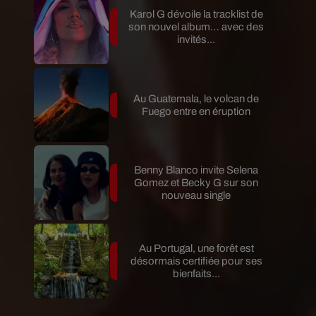
Karol G dévoile la tracklist de
son nouvel album… avec des
invités...
Au Guatemala, le volcan de
Fuego entre en éruption
Benny Blanco invite Selena
Gomez et Becky G sur son
nouveau single
Au Portugal, une forêt est
désormais certifiée pour ses
bienfaits...