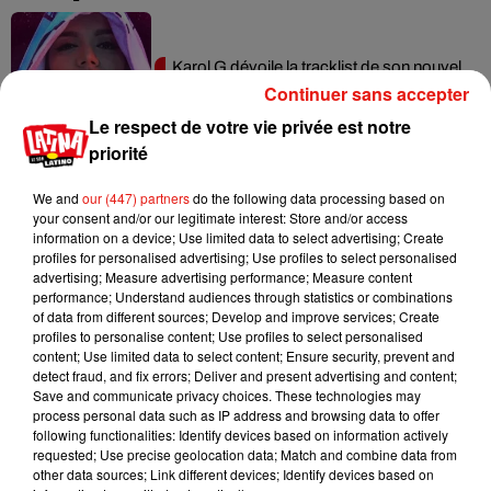
Karol G dévoile la tracklist de son nouvel
album… avec des invités...
Continuer sans accepter
6 août 2026
Le respect de votre vie privée est notre
priorité
We and
our (447) partners
do the following data processing based on
Benny Blanco invite Selena Gomez et
your consent and/or our legitimate interest: Store and/or access
Becky G sur son nouveau single
information on a device; Use limited data to select advertising; Create
5 août 2026
profiles for personalised advertising; Use profiles to select personalised
advertising; Measure advertising performance; Measure content
performance; Understand audiences through statistics or combinations
of data from different sources; Develop and improve services; Create
profiles to personalise content; Use profiles to select personalised
content; Use limited data to select content; Ensure security, prevent and
Escapade à Guadalajara
detect fraud, and fix errors; Deliver and present advertising and content;
31 juillet 2026
Save and communicate privacy choices. These technologies may
process personal data such as IP address and browsing data to offer
following functionalities: Identify devices based on information actively
requested; Use precise geolocation data; Match and combine data from
other data sources; Link different devices; Identify devices based on