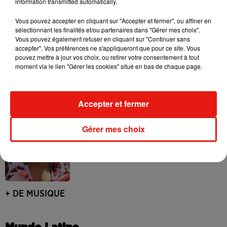
information transmitted automatically.
Laura Pausini : retour confirmé à l'Accor
Arena de Paris
Vous pouvez accepter en cliquant sur "Accepter et fermer", ou affiner en
31 juillet 2026
sélectionnant les finalités et/ou partenaires dans "Gérer mes choix".
Vous pouvez également refuser en cliquant sur "Continuer sans
accepter". Vos préférences ne s'appliqueront que pour ce site. Vous
pouvez mettre à jour vos choix, ou retirer votre consentement à tout
moment via le lien "Gérer les cookies" situé en bas de chaque page.
Bad Bunny à Porto Rico pour un concert
? Les rumeurs s'intensifient
31 juillet 2026
Accepter et fermer
Gérer mes choix
Becky G frappe fort avec « Patrona » et
Selena Gomez
30 juillet 2026
+ DE MUSIQUE