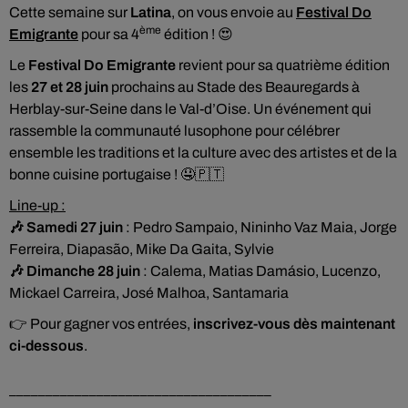
Cette semaine sur
Latina
, on vous envoie au
Festival Do
ème
Emigrante
pour sa 4
édition ! 😍
Le
Festival Do Emigrante
revient pour sa quatrième édition
les
27 et 28 juin
prochains au Stade des Beauregards à
Herblay-sur-Seine dans le Val-d’Oise. Un événement qui
rassemble la communauté lusophone pour célébrer
ensemble les traditions et la culture avec des artistes et de la
bonne cuisine portugaise ! 🤤🇵🇹
Line-up :
🎶 Samedi 27 juin
: Pedro Sampaio, Nininho Vaz Maia, Jorge
Ferreira, Diapasão, Mike Da Gaita, Sylvie
🎶 Dimanche 28 juin
: Calema, Matias Damásio, Lucenzo,
Mickael Carreira, José Malhoa, Santamaria
👉 Pour gagner vos entrées,
inscrivez-vous dès maintenant
ci-dessous
.
____________________________________