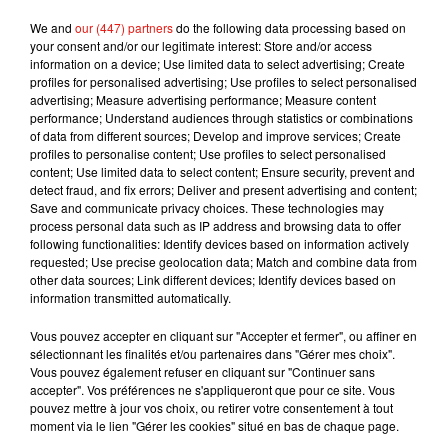
We and
our (447) partners
do the following data processing based on
your consent and/or our legitimate interest: Store and/or access
Afficher l'élément
information on a device; Use limited data to select advertising; Create
profiles for personalised advertising; Use profiles to select personalised
advertising; Measure advertising performance; Measure content
performance; Understand audiences through statistics or combinations
of data from different sources; Develop and improve services; Create
profiles to personalise content; Use profiles to select personalised
Musique
content; Use limited data to select content; Ensure security, prevent and
detect fraud, and fix errors; Deliver and present advertising and content;
Save and communicate privacy choices. These technologies may
process personal data such as IP address and browsing data to offer
Karol G dévoile la tracklist de son nouvel
following functionalities: Identify devices based on information actively
album… avec des invités...
requested; Use precise geolocation data; Match and combine data from
6 août 2026
other data sources; Link different devices; Identify devices based on
information transmitted automatically.
Vous pouvez accepter en cliquant sur "Accepter et fermer", ou affiner en
sélectionnant les finalités et/ou partenaires dans "Gérer mes choix".
Benny Blanco invite Selena Gomez et
Vous pouvez également refuser en cliquant sur "Continuer sans
Becky G sur son nouveau single
accepter". Vos préférences ne s'appliqueront que pour ce site. Vous
5 août 2026
pouvez mettre à jour vos choix, ou retirer votre consentement à tout
moment via le lien "Gérer les cookies" situé en bas de chaque page.