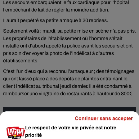
Les secours embarquaient le faux cardiaque pour l’hôpital
l’empêchant de fait de régler la moindre addition.
Il aurait perpétré sa petite arnaque à 20 reprises.
Seulement voilà : mardi, sa petite mise en scène n’a pas pris.
Les propriétaires de l’établissement où l’homme s’était
installé ont d’abord appelé la police avant les secours et ont
pris soin d’envoyer la photo de l’indélicat à d’autres
établissements.
C’est l’un d’eux qui a reconnu l’arnaqueur ; des témoignages
qui ont laissé place à des dépôts de plaintes entrainant le
client indélicat au tribunal jeudi dernier. Il a été condamné à
rembourser une vingtaine de restaurants à hauteur de 800€.
Cet élément est masqué compte-tenu du refus du
Continuer sans accepter
dépôt de cookies que vous avez exprimé. Si vous
Le respect de votre vie privée est notre
souhaitez l'afficher, merci de nous donner votre accord
priorité
en cliquant sur le bouton ci-dessous.