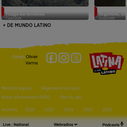
Guatemala : l'éruption du volcan de
Le fourmilier 
Fuego est terminée
Argentine, et 
7 août 2026
6 août 2026
+ DE MUNDO LATINO
Design
Olivier
Varma
Mentions légales
Règlements des jeux
Notice d’information RGPD
Plan du site
Archives
2026
2025
2024
2023
2022
Live :
National
Webradios
Podcasts