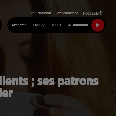
Live :
National
Webradios
Podcasts
Becky G Feat. Daviles De Novelda
-
Amantes
lients ; ses patrons
ier