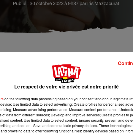
Publié : 30 octobre 2023 à 9h37 par Iris Mazzacurati
oyable : l’employée d’un restaurant de Barcelone
Contin
 pas avant de les remettre en service. Pourtant, elle 
Le respect de votre vie privée est notre priorité
 méfaits de cette employée d’une cafétéria de la gare de
ers
do the following data processing based on your consent and/or our legitimate int
ients après ne les avoir que sommairement rincés.
device; Use limited data to select advertising; Create profiles for personalised adver
vertising; Measure advertising performance; Measure content performance; Unders
e étant l’attaque, l’employée a porté plainte contre son
ns of data from different sources; Develop and improve services; Create profiles to 
aires dédiés au personnel - où l’indélicate commettait ses méfai
alised content; Use limited data to select content; Ensure security, prevent and detect
nt délit.
ertising and content; Save and communicate privacy choices. These technologies
and browsing data to offer following functionalities: Identify devices based on infor