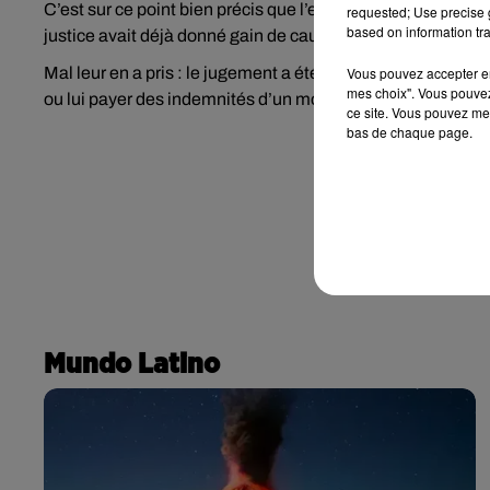
C’est sur ce point bien précis que l’employée a gagné son c
requested; Use precise g
based on information tra
justice avait déjà donné gain de cause à l’employée en 202
Mal leur en a pris : le jugement a été rendu et l’entreprise 
Vous pouvez accepter en 
mes choix". Vous pouvez
ou lui payer des indemnités d’un montant de plus de 25 00
ce site. Vous pouvez met
bas de chaque page.
Mundo Latino