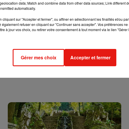
ombat : les caméras sont interdites dans les vestiaires et la
eolocation data; Match and combine data from other data sources; Link different de
nsmitted automatically.
0, face à ses employeurs qui avaient fait appel.
doit réintégrer sa salariée, avec règlement des arriérés de salaire
cliquant sur "Accepter et fermer", ou affiner en sélectionnant les finalités et/ou pa
 également refuser en cliquant sur "Continuer sans accepter". Vos préférences ne 
0 €.
tre à jour vos choix, ou retirer votre consentement à tout moment via le lien "Gérer 
Gérer mes choix
Accepter et fermer