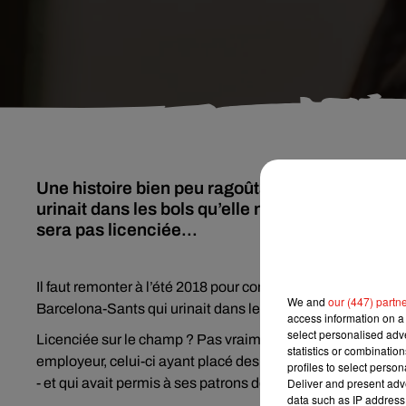
Une histoire bien peu ragoûtante et à peine cr
urinait dans les bols qu’elle ne rinçait presque
sera pas licenciée...
Il faut remonter à l’été 2018 pour constater les dégoûtants
We and
our (447) partn
Barcelona-Sants qui urinait dans les bols destinés aux cl
access information on a 
select personalised ad
Licenciée sur le champ ? Pas vraiment. La meilleure défens
statistics or combinatio
employeur, celui-ci ayant placé des caméras dans les vesti
profiles to select person
- et qui avait permis à ses patrons de la surprendre en flagra
Deliver and present adv
data such as IP address 