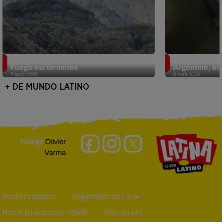
Guatemala : l'éruption du volcan de
Le fourmilier 
Fuego est terminée
Argentine, et 
7 août 2026
6 août 2026
+ DE MUNDO LATINO
Design
Olivier
Varma
Mentions légales
Règlements des jeux
Notice d’information RGPD
Plan du site