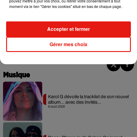
pouvez mettre à jour vos choix, ou retirer votre consentement à tout
une série de concerts en Europe évidemment. Deux dates
moment via le lien "Gérer les cookies" situé en bas de chaque page.
sont déjà programmés en Espagne en mai 2026, l'une à
Madrid et l'autre à Barcelone. Et on attend avec impatience
un prochain concert en France.
Accepter et fermer
Gérer mes choix
Musique
Karol G dévoile la tracklist de son nouvel
album… avec des invités...
6 août 2026