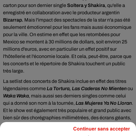
carton pour son dernier single
Soltera y Shakira
, qu'elle a
enregistré en collaboration avec le producteur argentin
Bizarrap.
Mais l'impact des spectacles de la star n'a pas été
seulement émotionnel pour les fans mais aussi économique
pour la ville. On estime en effet que les retombées pour
Mexico se montent à 30 millions de dollars, soit environ 25
millions d'euros, avec en particulier un effet positif sur
l'hôtellerie et l'économie locale. Et cela, peut-être, parce que
les concerts et le répertoire de Shakira touchent un public
très large.
La setlist des concerts de Shakira inclue en effet des titres
légendaires comme
La Tortura, Las Caderas No Mienten
ou
Waka Waka
, mais aussi ses derniers singles comme celui
qui a donné son nom à la tournée,
Las Mujeres Ya No Lloran
.
Et le show est également très populaire et grand public avec
bien sûr des chorégraphies millimétrées, des écrans géants,
des changements de tenues à répétition et une technologie
Continuer sans accepter
de pointe qui permettent à l'artiste de Baranquilla d'offrir du