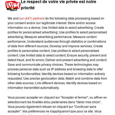
Le respect de votre vie privée est notre
grand spectacle à ses fans. Sans oublier les stars invitées à
priorité
monter sur scène avec Shakira, comme récemment
Mariachi Gama Mil,
une formation musicale très connue au
We and
our (447) partners
do the following data processing based on
Mexique et qui a rendu avec Shakira, un hommage spécial à
your consent and/or our legitimate interest: Store and/or access
information on a device; Use limited data to select advertising; Create
la musique traditionnel du pays, Carton assuré surtout en
profiles for personalised advertising; Use profiles to select personalised
cette période de festivités où
le Mexique célébre
advertising; Measure advertising performance; Measure content
l'anniversaire de son indépendance.
performance; Understand audiences through statistics or combinations
of data from different sources; Develop and improve services; Create
Avec tout ça, Shakira ne pouvait que
terminer sa série de
profiles to personalise content; Use profiles to select personalised
concerts à México en beauté
, ce qu'elle a fait le dernier soir
content; Use limited data to select content; Ensure security, prevent and
detect fraud, and fix errors; Deliver and present advertising and content;
avec beaucoup d'émotion. La chanteuse n'a en effet pas pu
Save and communicate privacy choices. These technologies may
contenir ses larmes quand elle a remercié les 65 000
process personal data such as IP address and browsing data to offer
spectateurs présents dans le public, pour leur amour et la
following functionalities: Identify devices based on information actively
requested; Use precise geolocation data; Match and combine data from
fidélité qu'ils lui portent, eux comme tous les mexicains,
other data sources; Link different devices; Identify devices based on
depuis maintenant 30 ans.
" Te amo, México !"
a-t-elle
information transmitted automatically.
conclu avant de quitter la scène. Mais pas pour longtemps,
Vous pouvez accepter en cliquant sur "Accepter et fermer", ou affiner en
puisqu'après la capitale mexicaine,
Shakira a pris la route
sélectionnant les finalités et/ou partenaires dans "Gérer mes choix".
pour Monterrey, Guadalajara et Veracruz.
Sa tournée
Vous pouvez également refuser en cliquant sur "Continuer sans
phénoménale passera aussi au Chili et en Argentine avant
accepter". Vos préférences ne s'appliqueront que pour ce site. Vous