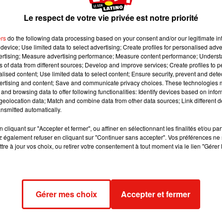
ons. Avec ses 22 millions d'habitants dans l'agglomération, elle
Le respect de votre vie privée est notre priorité
gie irrésistible. Depuis le sommet de l'Edifício Itália, la vue
a première chose à s'offrir à son arrivée. L'Avenida Paulista, artè
ers
do the following data processing based on your consent and/or our legitimate int
t de départ idéal pour s'imprégner du pouls de la ville.
device; Use limited data to select advertising; Create profiles for personalised adver
vertising; Measure advertising performance; Measure content performance; Unders
ns of data from different sources; Develop and improve services; Create profiles to 
alised content; Use limited data to select content; Ensure security, prevent and detect
lo. Autrefois zone résidentielle populaire, il est devenu un espa
ertising and content; Save and communicate privacy choices. These technologies
boutiques de design. Le Beco do Batman, ruelle couverte de fresque
and browsing data to offer following functionalities: Identify devices based on infor
, une pause dans un bar local s'impose pour goûter à la vie
eolocation data; Match and combine data from other data sources; Link different de
nsmitted automatically.
 cocktail brésilien, sur un fond de samba. Exactement le genre
le football et culture populaire à chaque coin de rue.
cliquant sur "Accepter et fermer", ou affiner en sélectionnant les finalités et/ou pa
 également refuser en cliquant sur "Continuer sans accepter". Vos préférences ne 
tre à jour vos choix, ou retirer votre consentement à tout moment via le lien "Gérer 
 l'Amérique latine. Ses marchés sont connus pour leurs fromage
nes traditionnelles, avec des étals où l'on peut déguster des plats
as salé à base de farce de poulet. Les restaurants de Vila
oposant une cuisine fusion qui reflète la diversité culturelle
Gérer mes choix
Accepter et fermer
 italienne, japonaise et libanaise.