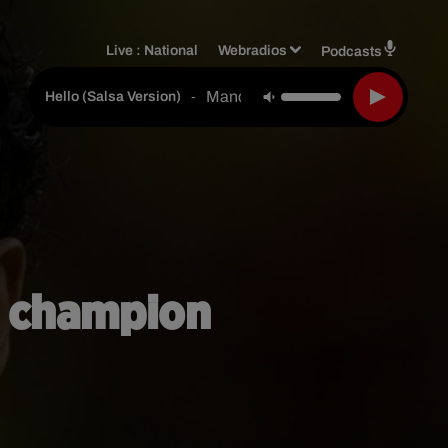
Live :
National
Webradios
Podcasts
Mandinga
-
Hello (salsa Version)
un champion