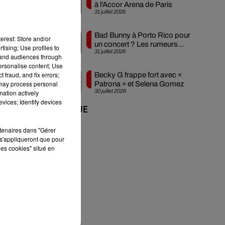
à l'Accor Arena de Paris
31 juillet 2026
re
Bad Bunny à Porto Rico pour
erest: Store and/or
un concert ? Les rumeurs
tising; Use profiles to
31 juillet 2026
s'intensifient
tand audiences through
personalise content; Use
 fraud, and fix errors;
Becky G frappe fort avec «
ce
 may process personal
Patrona » et Selena Gomez
s
30 juillet 2026
mation actively
vices; Identify devices
+ DE MUSIQUE
rtenaires dans "Gérer
s'appliqueront que pour
les cookies" situé en
s