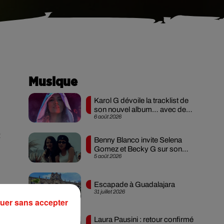
Musique
Karol G dévoile la tracklist de
son nouvel album… avec des
6 août 2026
invités...
t
Benny Blanco invite Selena
Gomez et Becky G sur son
5 août 2026
nouveau single
i
Escapade à Guadalajara
31 juillet 2026
uer sans accepter
Laura Pausini : retour confirmé