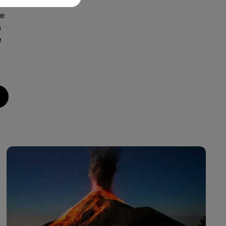
le
s
e