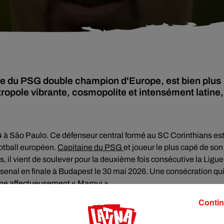
ne du PSG double champion d'Europe, est bien plus
ropole vibrante, cosmopolite et intensément latine,
4 à São Paulo. Ce défenseur central formé au SC Corinthians es
ootball européen.
Capitaine du PSG
et joueur le plus capé de son
 il vient de soulever pour la deuxième fois consécutive la Ligue
rsenal en finale à Budapest le 30 mai 2026. Une consécration qu
mme affectueusement « Marqui ».
Contin
r
culturel au Brésil
. La ville abrite des institutions artistiques de