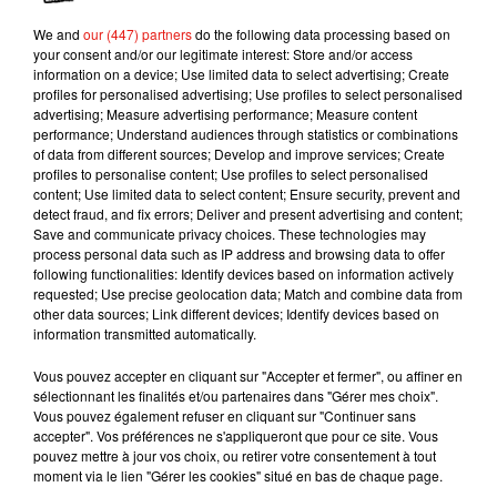
Panther, Doctor Stranger, Guardians of The
Galaxy,
ou encore
Spider-Man,
on ne sait pour
We and
our (447) partners
do the following data processing based on
your consent and/or our legitimate interest: Store and/or access
l’instant pas grand-chose du
futur long-métrage
information on a device; Use limited data to select advertising; Create
Thor 4.
En revanche, une chose est sûre :
Chris
profiles for personalised advertising; Use profiles to select personalised
Hemsorth rempilera en toute logique pour le rôle-
advertising; Measure advertising performance; Measure content
performance; Understand audiences through statistics or combinations
titre de l'iconique dieu asgardien.
Pour le moment,
of data from different sources; Develop and improve services; Create
aucune date officielle de sortie n'a été
profiles to personalise content; Use profiles to select personalised
communiquée mais ça ne saurait tarder...
content; Use limited data to select content; Ensure security, prevent and
detect fraud, and fix errors; Deliver and present advertising and content;
Publié : 18 juillet 2019 à 15h00 par A.L.
Save and communicate privacy choices. These technologies may
process personal data such as IP address and browsing data to offer
Mundo Latino
following functionalities: Identify devices based on information actively
requested; Use precise geolocation data; Match and combine data from
other data sources; Link different devices; Identify devices based on
Guatemala : l'éruption du volcan
information transmitted automatically.
de Fuego est terminée
Vous pouvez accepter en cliquant sur "Accepter et fermer", ou affiner en
sélectionnant les finalités et/ou partenaires dans "Gérer mes choix".
Vous pouvez également refuser en cliquant sur "Continuer sans
accepter". Vos préférences ne s'appliqueront que pour ce site. Vous
Le fourmilier géant fait son retour
pouvez mettre à jour vos choix, ou retirer votre consentement à tout
en Argentine, et en pleine...
moment via le lien "Gérer les cookies" situé en bas de chaque page.