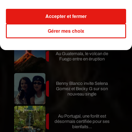
Accepter et fermer
Karol G dévoile la tracklist de
son nouvel album… avec des
invités...
Gérer mes choix
Au Guatemala, le volcan de
Fuego entre en éruption
Benny Blanco invite Selena
Gomez et Becky G sur son
nouveau single
Au Portugal, une forêt est
désormais certifiée pour ses
bienfaits...