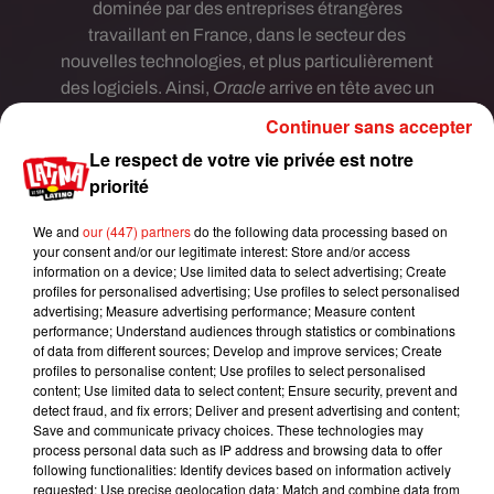
dominée par des entreprises étrangères
travaillant en France, dans le secteur des
nouvelles technologies, et plus particulièrement
des logiciels. Ainsi,
Oracle
arrive en tête avec un
salaire de base médian de 70 000 euros. On
Continuer sans accepter
trouve ensuite
SAP
avec 65 000 euros
Le respect de votre vie privée est notre
et
Microsoft
avec 63 000 euros.
priorité
L'entreprise
Criteo
arrive à la 4ème place avec un
We and
our (447) partners
do the following data processing based on
salaire moyen de 57 000 euros annuel brut. Elle
your consent and/or our legitimate interest: Store and/or access
est suivie de près par
Sia Partners
avec 53 500
information on a device; Use limited data to select advertising; Create
euros annuel brut,
Nokia
avec 52 500 euros puis
profiles for personalised advertising; Use profiles to select personalised
advertising; Measure advertising performance; Measure content
Capgemini Event
avec une rémunération
performance; Understand audiences through statistics or combinations
moyenne de 51 000 euros à l'année. Arrive à la
of data from different sources; Develop and improve services; Create
8ème place l'entreprise
GE
(50 000 euros),
profiles to personalise content; Use profiles to select personalised
content; Use limited data to select content; Ensure security, prevent and
Accenture
(46 000 euros), puis
Amadeus
à la
detect fraud, and fix errors; Deliver and present advertising and content;
10ème place avec 45 710 euros. Enfin, les 5
Save and communicate privacy choices. These technologies may
dernières entreprises du classement sont
Deloitte
process personal data such as IP address and browsing data to offer
following functionalities: Identify devices based on information actively
et
Air liquide
(45 000 euros bruts à l'année),
DXC
requested; Use precise geolocation data; Match and combine data from