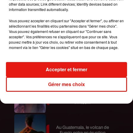
Technology
et
Bearing Point
(44 500 euros) puis
other data sources; Link different devices; Identify devices based on
Wavestone en 15ème position avec 43 000 euros
information transmitted automatically.
annuels brut.
Vous pouvez accepter en cliquant sur "Accepter et fermer", ou affiner en
Vous savez désormais où envoyer votre CV !
sélectionnant les finalités et/ou partenaires dans "Gérer mes choix".
Vous pouvez également refuser en cliquant sur "Continuer sans
Publié : 25 mai 2019 à 18h45 par A.L.
accepter". Vos préférences ne s'appliqueront que pour ce site. Vous
Mundo Latino
pouvez mettre à jour vos choix, ou retirer votre consentement à tout
moment via le lien "Gérer les cookies" situé en bas de chaque page.
Le fourmilier géant fait son retour
en Argentine, et en pleine...
Accepter et fermer
Gérer mes choix
Karol G dévoile la tracklist de
son nouvel album… avec des
invités...
Au Guatemala, le volcan de
Fuego entre en éruption