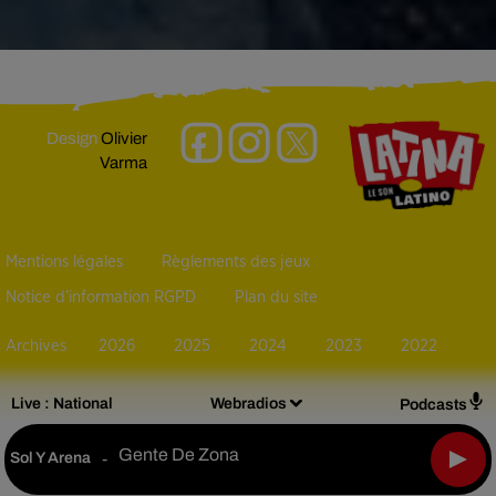
Design
Olivier
Varma
Mentions légales
Règlements des jeux
Notice d’information RGPD
Plan du site
Archives
2026
2025
2024
2023
2022
Live :
National
Webradios
Podcasts
Gente De Zona
Sol Y Arena
-