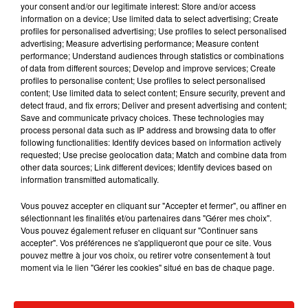
your consent and/or our legitimate interest: Store and/or access
même essentielles pour réveiller tout votre corps.
information on a device; Use limited data to select advertising; Create
profiles for personalised advertising; Use profiles to select personalised
Ni très économique, ni très écologique... mais il y
advertising; Measure advertising performance; Measure content
a quand même plus pénible qu'une bonne douche
performance; Understand audiences through statistics or combinations
pour se réveiller !
of data from different sources; Develop and improve services; Create
profiles to personalise content; Use profiles to select personalised
Publié : 7 mars 2019 à 7h25 par Diane Thibaudier
content; Use limited data to select content; Ensure security, prevent and
Mundo Latino
detect fraud, and fix errors; Deliver and present advertising and content;
Save and communicate privacy choices. These technologies may
process personal data such as IP address and browsing data to offer
following functionalities: Identify devices based on information actively
Guatemala : l'éruption du volcan
requested; Use precise geolocation data; Match and combine data from
de Fuego est terminée
other data sources; Link different devices; Identify devices based on
information transmitted automatically.
Vous pouvez accepter en cliquant sur "Accepter et fermer", ou affiner en
sélectionnant les finalités et/ou partenaires dans "Gérer mes choix".
Le fourmilier géant fait son retour
Vous pouvez également refuser en cliquant sur "Continuer sans
en Argentine, et en pleine...
accepter". Vos préférences ne s'appliqueront que pour ce site. Vous
pouvez mettre à jour vos choix, ou retirer votre consentement à tout
moment via le lien "Gérer les cookies" situé en bas de chaque page.
Karol G dévoile la tracklist de
son nouvel album… avec des