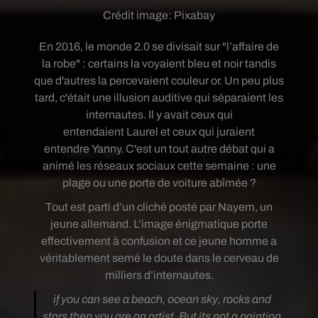
Crédit image:
Pixabay
En 2016, le monde 2.0 se divisait sur "
l’affaire de
la robe" : certains la voyaient bleu et noir tandis
que d'autres la percevaient couleur or. Un peu plus
tard, c'était une illusion auditive qui séparaient les
internautes. Il y avait ceux qui
entendaient Laurel et ceux qui juraient
entendre Yanny. C'est un tout autre débat qui a
animé les réseaux sociaux cette semaine : une
plage ou une porte de voiture abîmée ?
Tout est parti
d’un cliché posté par Nayem
, un
jeune allemand. L’image énigmatique porte
effectivement à confusion et ce jeune homme a
véritablement semé le doute dans le cerveau de
milliers d’internautes.
if you can see a beach, ocean sky, rocks and
stars then you are an artist, But its not a painting