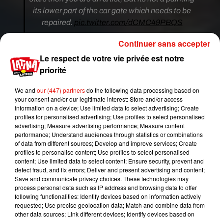
its lower part of the car gate which needs to be
repaired.
pic.twitter.com/dCMC49PBQS
— nayem (@nxyxm)
2 juillet 2019
Continuer sans accepter
Une plage ou la porte d'une
Le respect de votre vie privée est notre
voiture abîmée ?
priorité
"Que voyez-vous quand vous regardez cette
We and
our (447) partners
do the following data processing based on
your consent and/or our legitimate interest: Store and/or access
photo ?"
s’est-il amusé en légende de la
information on a device; Use limited data to select advertising; Create
publication. Il n’en fallait pas plus pour que la
profiles for personalised advertising; Use profiles to select personalised
photo fasse réagir les internautes. Tout le monde
advertising; Measure advertising performance; Measure content
performance; Understand audiences through statistics or combinations
a eu son avis sur la question.
"Si je me concentre
of data from different sources; Develop and improve services; Create
sur ce gros caillou, je vois la voiture, sinon c'est
profiles to personalise content; Use profiles to select personalised
une plage"
a commenté une jeune femme tandis
content; Use limited data to select content; Ensure security, prevent and
detect fraud, and fix errors; Deliver and present advertising and content;
qu'un autre utilisateur de Twitter a déclaré :
"
Je ne
Save and communicate privacy choices. These technologies may
sais toujours pas. Je ne peux voir que la
process personal data such as IP address and browsing data to offer
plage. Quelqu'un m'aide ?"
. D'autres, sûrs d'eux,
following functionalities: Identify devices based on information actively
requested; Use precise geolocation data; Match and combine data from
ont ainsi affirmé ne
"voir que la plage"
.
other data sources; Link different devices; Identify devices based on