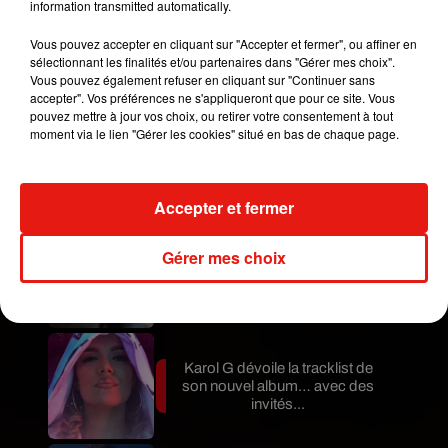
information transmitted automatically.
Pourtant, cette photo n'est autre que...la porte
d'une voiture abîmée ! Et vous, que voyez-vous ?
Vous pouvez accepter en cliquant sur "Accepter et fermer", ou affiner en
sélectionnant les finalités et/ou partenaires dans "Gérer mes choix".
Publié : 6 juillet 2019 à 16h45 par A.L.
Vous pouvez également refuser en cliquant sur "Continuer sans
Mundo Latino
accepter". Vos préférences ne s'appliqueront que pour ce site. Vous
pouvez mettre à jour vos choix, ou retirer votre consentement à tout
moment via le lien "Gérer les cookies" situé en bas de chaque page.
Guatemala : l'éruption du volcan
de Fuego est terminée
Accepter et fermer
Gérer mes choix
Le fourmilier géant fait son retour
en Argentine, et en pleine...
Karol G dévoile la tracklist de
son nouvel album… avec des
invités...