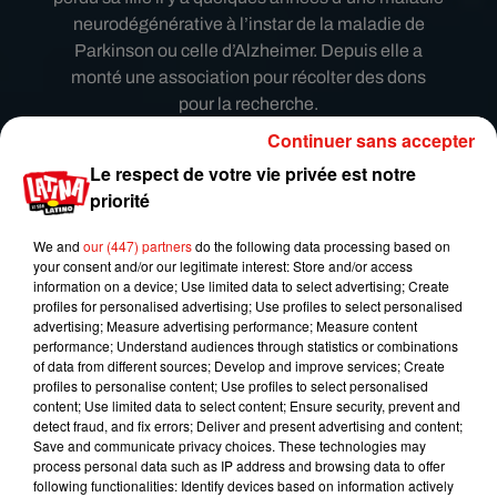
neurodégénérative à l’instar de la maladie de
Parkinson ou celle d’Alzheimer. Depuis elle a
monté une association pour récolter des dons
pour la recherche.
Continuer sans accepter
Justement ce saut a été fait pour essayer de
mettre en lumière son association. Bien sûr Irene
Le respect de votre vie privée est notre
a été fortement encadrée pour que le saut se
priorité
déroule sans difficulté.
We and
our (447) partners
do the following data processing based on
your consent and/or our legitimate interest: Store and/or access
information on a device; Use limited data to select advertising; Create
profiles for personalised advertising; Use profiles to select personalised
advertising; Measure advertising performance; Measure content
performance; Understand audiences through statistics or combinations
of data from different sources; Develop and improve services; Create
profiles to personalise content; Use profiles to select personalised
content; Use limited data to select content; Ensure security, prevent and
detect fraud, and fix errors; Deliver and present advertising and content;
Save and communicate privacy choices. These technologies may
process personal data such as IP address and browsing data to offer
following functionalities: Identify devices based on information actively