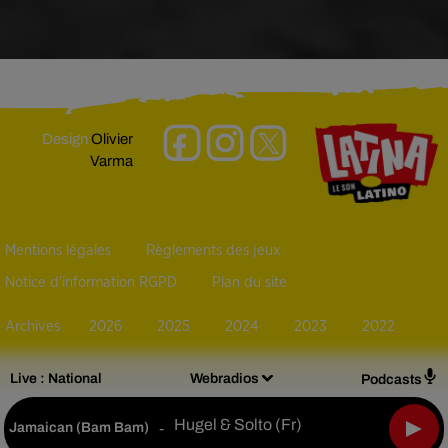
Design
Olivier
Varma
Mentions légales
Règlements des jeux
Notice d’information RGPD
Plan du site
Archives
2026
2025
2024
2023
2022
Live :
National
Webradios
Podcasts
Hugel & Solto (fr)
Jamaican (bam Bam)
-