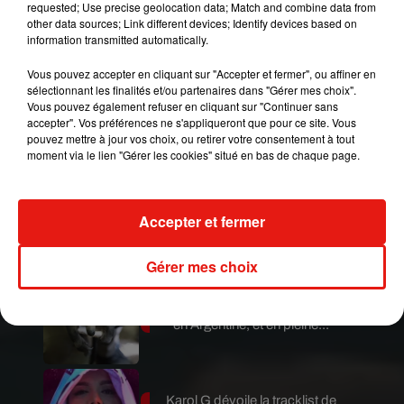
requested; Use precise geolocation data; Match and combine data from
other data sources; Link different devices; Identify devices based on
information transmitted automatically.
Vous pouvez accepter en cliquant sur "Accepter et fermer", ou affiner en
sélectionnant les finalités et/ou partenaires dans "Gérer mes choix".
Vous pouvez également refuser en cliquant sur "Continuer sans
Publié : 12 décembre 2018 à 9h45 par Maud
accepter". Vos préférences ne s'appliqueront que pour ce site. Vous
Tambellini
pouvez mettre à jour vos choix, ou retirer votre consentement à tout
Mundo Latino
moment via le lien "Gérer les cookies" situé en bas de chaque page.
Guatemala : l'éruption du volcan
Accepter et fermer
de Fuego est terminée
Gérer mes choix
Le fourmilier géant fait son retour
en Argentine, et en pleine...
Karol G dévoile la tracklist de