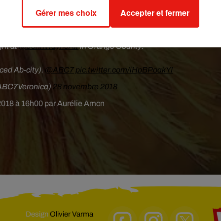
e la part de nos employés
(…)
, nous utilisons cette opportunité p
Gérer mes choix
Accepter et fermer
 tous les employés ».
estAir
agent made fun of her 5-year-old daughter's name as the
ght at
@JohnWayneAir
in Orange County.
ced Ab-city).
@ABC7
pic.twitter.com/iHpBPoakYI
@ABC7Veronica)
28 novembre 2018
2018 à 16h00 par Aurélie Amcn
Design
Olivier Varma