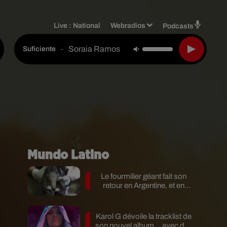
Live :
National
Webradios
Podcasts
Soraia Ramos
-
Suficiente
Mundo Latino
Le fourmilier géant fait son
retour en Argentine, et en
pleine...
Karol G dévoile la tracklist de
son nouvel album… avec des