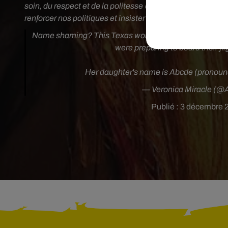
soin, du respect et de la politesse que nous attendons d
renforcer nos politiques et insister sur nos attentes pour
Name shaming? This Texas woman claims a
@Southw
were preparing to board their fli
Her daughter's name is Abcde (pronoun
— Veronica Miracle (
Publié : 3 décembre 