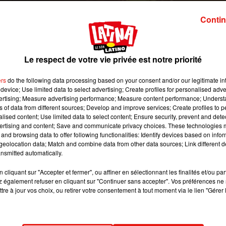
décidé de porter plainte. Récit.
Contin
 image:
Pixabay
Le respect de votre vie privée est notre priorité
prénomme
Abcde
, prononcé «
Abi-cidi
» en anglais.
Alors que 
West
Airlines
à l’aéroport de John Wayne en Californie, elles o
ers
do the following data processing based on your consent and/or our legitimate int
t avec ses collègues du prénom de la petite fille.
Contactée par 
device; Use limited data to select advertising; Create profiles for personalised adver
uer, à rigoler, à montrer ma fille du doigt, à rire avec d’autr
vertising; Measure advertising performance; Measure content performance; Unders
ns of data from different sources; Develop and improve services; Create profiles to 
se
prénom
»
(vidéo ci-dessous)
.
alised content; Use limited data to select content; Ensure security, prevent and detect
 a child's name and the situation set off a social media firestor
ertising and content; Save and communicate privacy choices. These technologies
and browsing data to offer following functionalities: Identify devices based on infor
y on the
@WBAP247NEWS
update at 7:30. [photo yahoo Twitte
eolocation data; Match and combine data from other data sources; Link different de
witter.com/83HOpGrMW4
nsmitted automatically.
icOseiNews)
30 novembre 2018
cliquant sur "Accepter et fermer", ou affiner en sélectionnant les finalités et/ou pa
 également refuser en cliquant sur "Continuer sans accepter". Vos préférences ne 
 car, avec son smartphone, il a pris une photo
(ci-dessu)
de la ca
tre à jour vos choix, ou retirer votre consentement à tout moment via le lien "Gérer 
r ses réseaux sociaux.
Rapidement mise
au courant, la maman
West
Airlines
.
Aujourd’hui, nos confrères du Washington Po
cuses à la famille :
« Cette publication n’est pas significative 