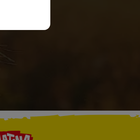
our
y