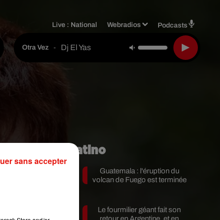
Live :
National
Webradios
Podcasts
Dj El Yas
-
Otra Vez
Mundo Latino
uer sans accepter
Guatemala : l'éruption du
volcan de Fuego est terminée
Le fourmilier géant fait son
le
retour en Argentine, et en
erest: Store and/or