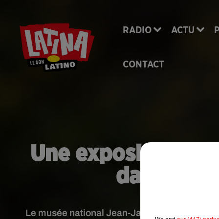
RADIO
ACTU
CONTACT
Une exposition déd
dans un m
Le musée national Jean-Jacques Henner présent
We and
our (447) partn