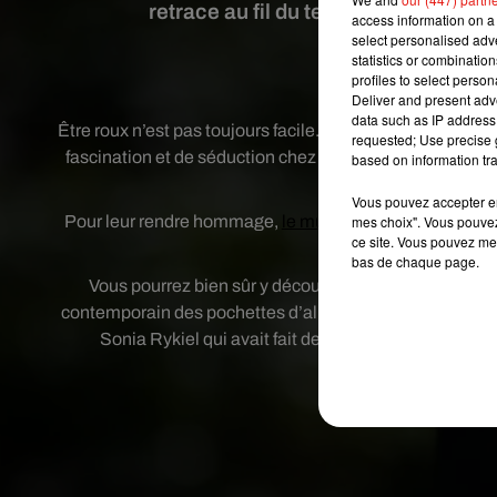
retrace au fil du temps la présence 
access information on a 
select personalised ad
statistics or combinatio
profiles to select person
Crédit
Deliver and present adv
data such as IP address 
Être roux n’est pas toujours facile. Source de moquerie p
requested; Use precise g
fascination et de séduction chez la gente féminine ; il es
based on information tra
seulement 2% de 
Vous pouvez accepter en 
Pour leur rendre hommage,
le musée national Jean-Ja
mes choix". Vous pouvez
ce site. Vous pouvez met
visible
bas de chaque page.
Vous pourrez bien sûr y découvrir des œuvres du p
contemporain des pochettes d’album de David Bowie ou 
Sonia Rykiel qui avait fait de sa chevelure rousse
Publié : 1er février 