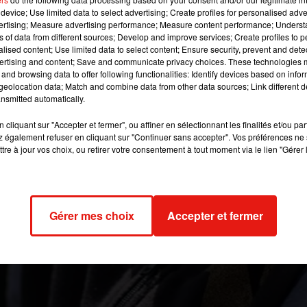
des roux au travers d'-uvres assez diverses.
device; Use limited data to select advertising; Create profiles for personalised adver
vertising; Measure advertising performance; Measure content performance; Unders
ns of data from different sources; Develop and improve services; Create profiles to 
alised content; Use limited data to select content; Ensure security, prevent and detect
 image:
Pixabay
ertising and content; Save and communicate privacy choices. These technologies
and browsing data to offer following functionalities: Identify devices based on infor
arfois pour les petits garçons dans la cour de l’école mais aussi 
eolocation data; Match and combine data from other data sources; Link different de
t fou de voir à quel point cette couleur capillaire fascine alors qu
nsmitted automatically.
la population est rousse.
cliquant sur "Accepter et fermer", ou affiner en sélectionnant les finalités et/ou pa
cques Henner
 également refuser en cliquant sur "Continuer sans accepter". Vos préférences ne 
vient d’ouvrir son exposition « Roux ! ». Elle rester
tre à jour vos choix, ou retirer votre consentement à tout moment via le lien "Gérer 
 jusqu’au 20 mai.
eintre Jean-Jacques Henner du nom du musée, mais aussi plus
encore des feuilles de Boule et Bill. Sans oublier un hommage 
, une marque de fabrique. Comptez 6 euros l’entrée au musée.
Gérer mes choix
Accepter et fermer
2019 à 9h35 par Maud Tambellini