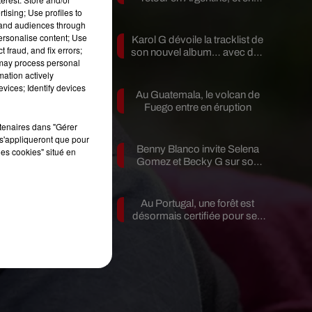
pleine...
tising; Use profiles to
tand audiences through
personalise content; Use
Karol G dévoile la tracklist de
 fraud, and fix errors;
son nouvel album… avec des
 may process personal
invités...
mation actively
de
vices; Identify devices
Au Guatemala, le volcan de
e
Fuego entre en éruption
rtenaires dans "Gérer
s'appliqueront que pour
a
Benny Blanco invite Selena
les cookies" situé en
Gomez et Becky G sur son
nouveau single
à
Au Portugal, une forêt est
désormais certifiée pour ses
bienfaits...