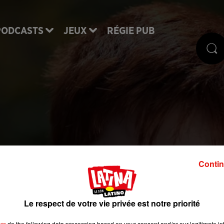
PODCASTS
JEUX
RÉGIE PUB
iée aux roux a ouvert
Contin
usée parisien
Le respect de votre vie privée est notre priorité
e depuis le 30 janvier l'exposition « Roux ! ». El
ers
do the following data processing based on your consent and/or our legitimate int