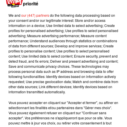
priorité
après la victoire de
#KhabibNurmagomedov
sur
#ConorMcGregor
We and
our (447) partners
do the following data processing based on
........
pic.twitter.com/UtfK4Om31G
your consent and/or our legitimate interest: Store and/or access
information on a device; Use limited data to select advertising; Create
— FREQUENCE MMA (@FqMMA)
7 octobre
profiles for personalised advertising; Use profiles to select personalised
advertising; Measure advertising performance; Measure content
2018
performance; Understand audiences through statistics or combinations
of data from different sources; Develop and improve services; Create
All hell breaks loose at
#UFC229
profiles to personalise content; Use profiles to select personalised
pic.twitter.com/F4G2r00jdl
content; Use limited data to select content; Ensure security, prevent and
detect fraud, and fix errors; Deliver and present advertising and content;
— ZombieProphet (@GIFsZP)
7 octobre 2018
Save and communicate privacy choices. These technologies may
process personal data such as IP address and browsing data to offer
Publié : 8 octobre 2018 à 16h00 par Aurélie Amcn
following functionalities: Identify devices based on information actively
Mundo Latino
requested; Use precise geolocation data; Match and combine data from
other data sources; Link different devices; Identify devices based on
information transmitted automatically.
Guatemala : l'éruption du volcan
Vous pouvez accepter en cliquant sur "Accepter et fermer", ou affiner en
de Fuego est terminée
sélectionnant les finalités et/ou partenaires dans "Gérer mes choix".
Vous pouvez également refuser en cliquant sur "Continuer sans
accepter". Vos préférences ne s'appliqueront que pour ce site. Vous
pouvez mettre à jour vos choix, ou retirer votre consentement à tout