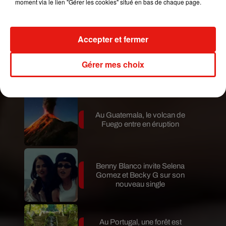
moment via le lien "Gérer les cookies" situé en bas de chaque page.
Le fourmilier géant fait son retour
en Argentine, et en pleine...
Accepter et fermer
Karol G dévoile la tracklist de
Gérer mes choix
son nouvel album… avec des
invités...
Au Guatemala, le volcan de
Fuego entre en éruption
Benny Blanco invite Selena
Gomez et Becky G sur son
nouveau single
Au Portugal, une forêt est