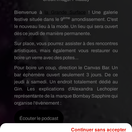
Bienvenue à
la Grande Surface
! Une galerie
ème
festive située dans le 9
arrondissement. C'est
le nouveau lieu à la mode. Un lieu qui sera ouvert
dès ce jeudi de manière permanente.
Sur place, vous pourrez assister à des rencontres
artistiques, mais également vous restaurer ou
boire un verre avec des potes…
Pour boire un coup, direction le Canvas Bar. Un
bar éphémère ouvert seulement 3 jours. De ce
jeudi à samedi. Un endroit totalement dédié au
Gin. Les explications d’Alexandra Lechopier
représentante de la marque Bombay Sapphire qui
organise l'évènement :
Écouter le podcast
Continuer sans accepter