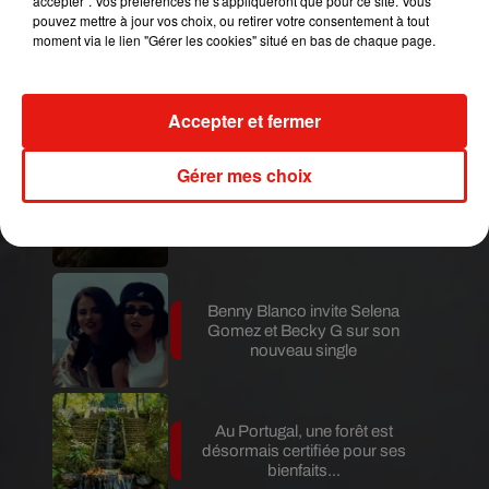
accepter". Vos préférences ne s'appliqueront que pour ce site. Vous
pouvez mettre à jour vos choix, ou retirer votre consentement à tout
moment via le lien "Gérer les cookies" situé en bas de chaque page.
Karol G dévoile la tracklist de
son nouvel album… avec des
invités...
Accepter et fermer
Gérer mes choix
Au Guatemala, le volcan de
Fuego entre en éruption
Benny Blanco invite Selena
Gomez et Becky G sur son
nouveau single
Au Portugal, une forêt est
désormais certifiée pour ses
bienfaits...