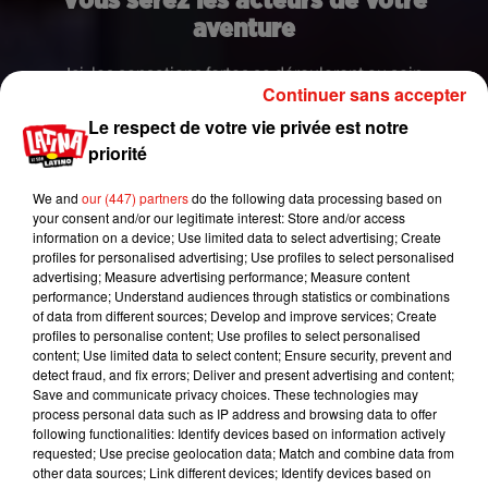
Vous serez les acteurs de votre
aventure
Ici, les sensations fortes se dérouleront au sein
Continuer sans accepter
d'espaces d'immersion. Vous pourrez vous mettre
Le respect de votre vie privée est notre
dans la peau de vos personnages préférés : vous
priorité
ne ferez qu'un avec Katniss Everdeen, Bella
Swan, ou encore Béatrice Prior alias Tris. Pour
We and
our (447) partners
do the following data processing based on
Twilight par exemple,
"les visiteurs pourront faire
your consent and/or our legitimate interest: Store and/or access
la course aux côtés de Jacob et de la Meute dans
information on a device; Use limited data to select advertising; Create
profiles for personalised advertising; Use profiles to select personalised
une aventure dramatique et sombre à travers les
advertising; Measure advertising performance; Measure content
bois sous la lumière de la Lune"
. Un peu à l'effigie
performance; Understand audiences through statistics or combinations
de l'épisode immersif de la série "Black Mirror",
of data from different sources; Develop and improve services; Create
profiles to personalise content; Use profiles to select personalised
l'histoire sera déterminée par les choix que vous
content; Use limited data to select content; Ensure security, prevent and
ferez.
"Ce type d'interactivité est ce qui fera la
detect fraud, and fix errors; Deliver and present advertising and content;
différence dans les attractions futures, car nous
Save and communicate privacy choices. These technologies may
process personal data such as IP address and browsing data to offer
avons affaire à un public qui a grandi avec les jeux
following functionalities: Identify devices based on information actively
vidéo"
, déclare Dave Cobb, le directeur artistique
requested; Use precise geolocation data; Match and combine data from
du
Thinkwell Group
de Los Angeles au média
other data sources; Link different devices; Identify devices based on