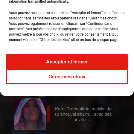
information transmitted automatically.
Forbes
.
Publié : 27 juillet 2019 à 14h45 par Marjorie
Vous pouvez accepter en cliquant sur "Accepter et fermer", ou affiner en
sélectionnant les finalités et/ou partenaires dans "Gérer mes choix".
Raynaud
Vous pouvez également refuser en cliquant sur "Continuer sans
Mundo Latino
accepter". Vos préférences ne s'appliqueront que pour ce site. Vous
pouvez mettre à jour vos choix, ou retirer votre consentement à tout
moment via le lien "Gérer les cookies" situé en bas de chaque page.
Guatemala : l'éruption du volcan
de Fuego est terminée
Accepter et fermer
Gérer mes choix
Le fourmilier géant fait son retour
en Argentine, et en pleine...
Karol G dévoile la tracklist de
son nouvel album… avec des
invités...