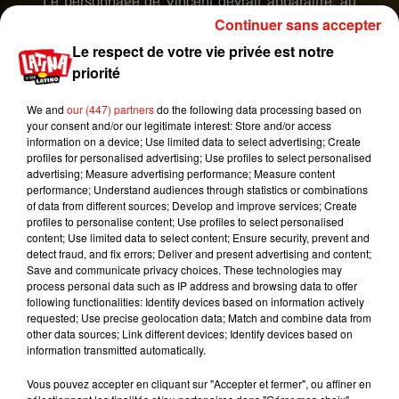
Le personnage de Vincent devrait apparaître, au
Continuer sans accepter
moins, jusqu’à la fin de la saison 3.
I
nterrogé par le
média
TV Line
, l’acteur Sterling K. Brown nous
Le respect de votre vie privée est notre
livre plus de détails concernant la connexion entre
priorité
Beth et son ancien professeur :
«
Beth avait une
passion qu’elle a laissé tomber et elle essaye de
We and
our (447) partners
do the following data processing based on
your consent and/or our legitimate interest: Store and/or access
comprendre pourquoi elle a pris cette décision.
Je
information on a device; Use limited data to select advertising; Create
pense que le personnage de Goran va l’aider à y
profiles for personalised advertising; Use profiles to select personalised
voir plus clair sur la façon dont elle a aimé, puis
advertising; Measure advertising performance; Measure content
performance; Understand audiences through statistics or combinations
cessé d’aimer, cette chose dans sa vie
».
Quel
of data from different sources; Develop and improve services; Create
suspense !
profiles to personalise content; Use profiles to select personalised
content; Use limited data to select content; Ensure security, prevent and
#Timeless
's
@goranvisnjic
joins
#ThisIsUs
detect fraud, and fix errors; Deliver and present advertising and content;
Season 3 in a recurring role.
Save and communicate privacy choices. These technologies may
process personal data such as IP address and browsing data to offer
https://t.co/UqTJX1EUF1
following functionalities: Identify devices based on information actively
requested; Use precise geolocation data; Match and combine data from
— TV Insider (@TVInsider)
15 janvier 2019
other data sources; Link different devices; Identify devices based on
Publié : 16 janvier 2019 à 16h00 par Aurélie Amcn
information transmitted automatically.
Mundo Latino
Vous pouvez accepter en cliquant sur "Accepter et fermer", ou affiner en