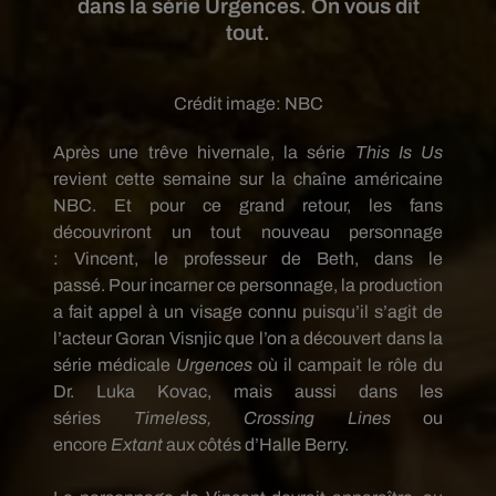
dans la série Urgences. On vous dit
tout.
Crédit image:
NBC
Après une trêve hivernale, la série
This
Is
Us
revient cette semaine sur la chaîne américaine
NBC.
Et pour ce grand retour, les fans
découvriront un tout nouveau personnage
:
Vincent, le professeur de Beth, dans le
passé.
Pour incarner ce personnage, la production
a fait appel à un visage connu puisqu’il s’agit de
l’acteur Goran
Visnjic
que l’on a découvert dans la
série médicale
Urgences
où il campait le rôle du
Dr. Luka
Kovac
, mais aussi dans les
séries
Timeless
,
Crossing
Lines
ou
encore
Extant
aux côtés d’Halle Berry.