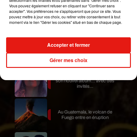
sélectionnant les finalités et/ou partenaires dans "Gérer mes choix".
Vous pouvez également refuser en cliquant sur "Continuer sans
Guatemala : l'éruption du volcan
accepter". Vos préférences ne s'appliqueront que pour ce site. Vous
de Fuego est terminée
pouvez mettre à jour vos choix, ou retirer votre consentement à tout
moment via le lien "Gérer les cookies" situé en bas de chaque page.
Accepter et fermer
Le fourmilier géant fait son retour
en Argentine, et en pleine...
Gérer mes choix
Karol G dévoile la tracklist de
son nouvel album… avec des
invités...
Au Guatemala, le volcan de
Fuego entre en éruption