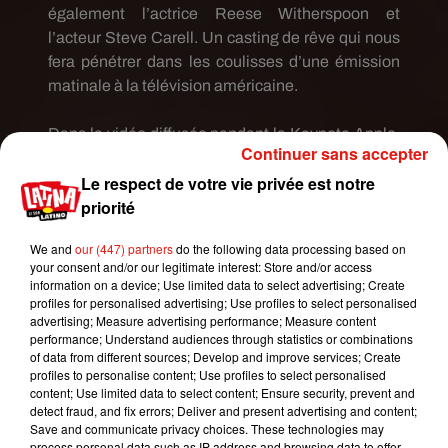
également l’actrice Reese Witherspoon et
l’acteur Steve
Carell
.
Un casting de rêve qui nous
fera pénétrer dans les coulisses d’une émission
matinale à la télévision américaine.
Dans la vidéo diffusée pendant la
Keynote
Apple,
Continuer sans accepter
on peut également apercevoir les
Le respect de votre vie privée est notre
séries
Amazing
Stories
de Stephen Spielberg ou
priorité
encore
See
avec le beau
Jason
Momoa
et
Dickinson
avec
We and
our (447) partners
do the following data processing based on
l’actrice
Hailee
Steinfeld
.
Toutes disponibles à
your consent and/or our legitimate interest: Store and/or access
l'automne 2019.
information on a device; Use limited data to select advertising; Create
profiles for personalised advertising; Use profiles to select personalised
advertising; Measure advertising performance; Measure content
performance; Understand audiences through statistics or combinations
of data from different sources; Develop and improve services; Create
profiles to personalise content; Use profiles to select personalised
content; Use limited data to select content; Ensure security, prevent and
detect fraud, and fix errors; Deliver and present advertising and content;
Save and communicate privacy choices. These technologies may
process personal data such as IP address and browsing data to offer