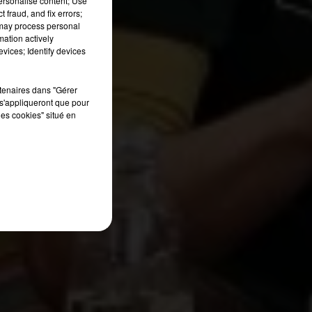
personalise content; Use
 fraud, and fix errors;
 may process personal
mation actively
vices; Identify devices
rtenaires dans "Gérer
s'appliqueront que pour
les cookies" situé en