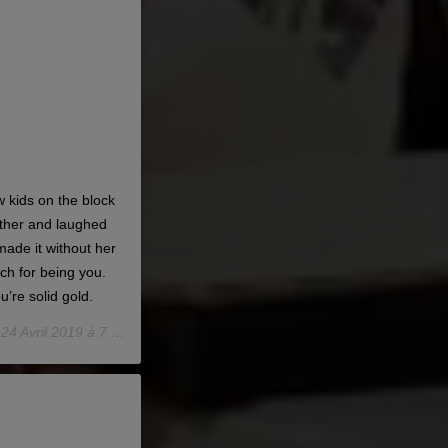
w kids on the block
ther and laughed
made it without her
h for being you.
re solid gold.
e
24 Avril 2019 à 7 :00 PDT