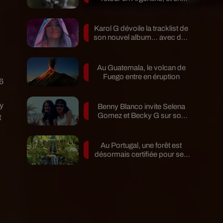
pleine...
Karol G dévoile la tracklist de
son nouvel album… avec des
invités...
Au Guatemala, le volcan de
Fuego entre en éruption
16
ey
Benny Blanco invite Selena
Gomez et Becky G sur son
t
nouveau single
Au Portugal, une forêt est
désormais certifiée pour ses
bienfaits...