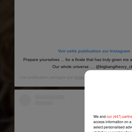
Voir cette publication sur Instagram
Prepare yourselves ... for a finale that has truly given me 
Our whole universe .... @bigbangtheory_c
Une publication partagée par
Kaley Cuoco
(@kaleycuoco) l
We and
our (447) partn
access information on a 
select personalised ad