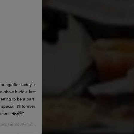
uring/after today’s
re-show huddle last
etting to be a part
pecial. I‘ll forever
isters. �x"
uch) le
24 Avril 2019 à 1 :28 PDT