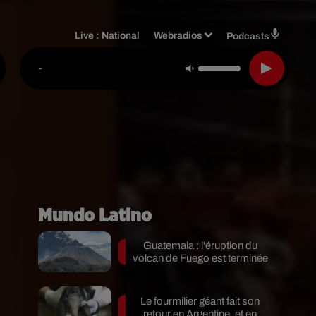
Live :
National
Webradios
Podcasts
-
Mundo Latino
Guatemala : l'éruption du
volcan de Fuego est terminée
Le fourmilier géant fait son
retour en Argentine, et en