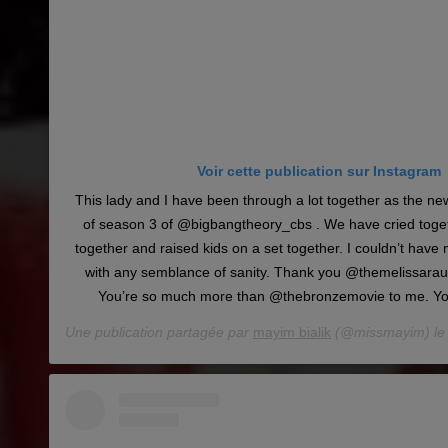
Voir cette publication sur Instagram
This lady and I have been through a lot together as the ne
of season 3 of @bigbangtheory_cbs . We have cried toge
together and raised kids on a set together. I couldn’t have 
with any semblance of sanity. Thank you @themelissarauc
You’re so much more than @thebronzemovie to me. You’
Une publication partagée par
mayim bialik
(@missmayim) l