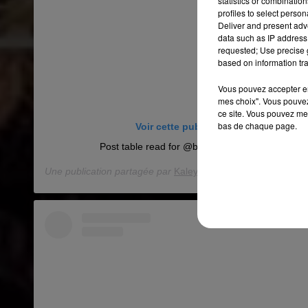
statistics or combinatio
profiles to select person
Deliver and present adv
data such as IP address 
requested; Use precise g
based on information tra
Vous pouvez accepter en 
mes choix". Vous pouvez
ce site. Vous pouvez met
bas de chaque page.
Voir cette publication sur Instagram
Post table read for @bigbangtheory_cbs finale 
Une publication partagée par
Kaley Cuoco
(@kaleycuoco) l