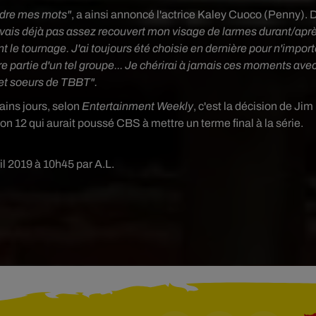
erdre mes mots"
, a ainsi annoncé l'actrice
Kaley Cuoco (Penny). 
vais déjà pas assez recouvert mon visage de larmes durant/apr
nt le tournage. J'ai toujours été choisie en dernière pour n'impor
ire partie d'un tel groupe... Je chérirai à jamais ces moments ave
 et soeurs de TBBT".
ains jours, selon
Entertainment Weekly
, c'est la décision de Jim
on 12 qui aurait poussé CBS à mettre un terme final à la série.
ril 2019 à 10h45 par A.L.