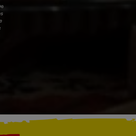
De
ès
te
c