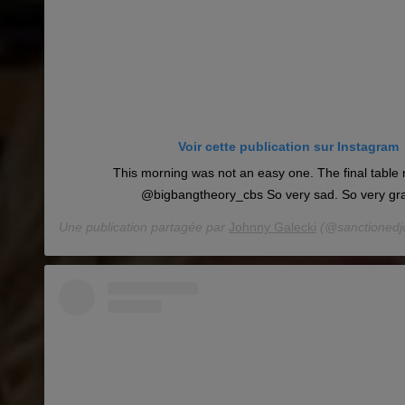
Voir cette publication sur Instagram
This morning was not an easy one. The final table 
@bigbangtheory_cbs So very sad. So very gra
Une publication partagée par
Johnny Galecki
(@sanctionedjo