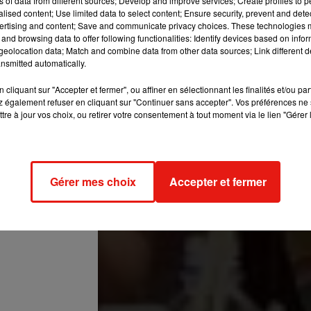
ns of data from different sources; Develop and improve services; Create profiles to 
alised content; Use limited data to select content; Ensure security, prevent and detect
ertising and content; Save and communicate privacy choices. These technologies
and browsing data to offer following functionalities: Identify devices based on infor
eolocation data; Match and combine data from other data sources; Link different de
nsmitted automatically.
cliquant sur "Accepter et fermer", ou affiner en sélectionnant les finalités et/ou pa
 également refuser en cliquant sur "Continuer sans accepter". Vos préférences ne 
tre à jour vos choix, ou retirer votre consentement à tout moment via le lien "Gérer 
episode
e
24 Avril 2019 à 11 :22 PDT
Gérer mes choix
Accepter et fermer