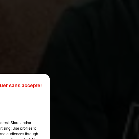
uer sans accepter
erest: Store and/or
tising; Use profiles to
tand audiences through