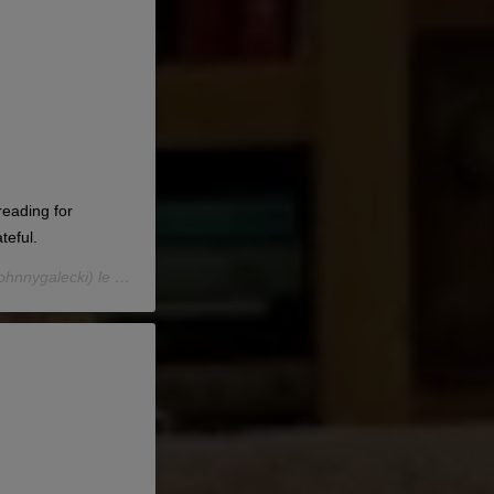
reading for
teful.
hnnygalecki) le
24 Avril 2019 à 10 :12 PDT