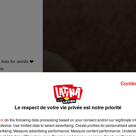
a loss for words ❤️
bs
e
24 Avril 2019 à 11 :31 PDT
Contin
Le respect de votre vie privée est notre priorité
ers
do the following data processing based on your consent and/or our legitimate int
device; Use limited data to select advertising; Create profiles for personalised adver
vertising; Measure advertising performance; Measure content performance; Unders