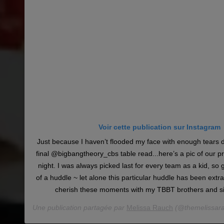
Voir cette publication sur Instagram
Just because I haven’t flooded my face with enough tears d
final @bigbangtheory_cbs table read...here’s a pic of our p
night. I was always picked last for every team as a kid, so g
of a huddle ~ let alone this particular huddle has been extra s
cherish these moments with my TBBT brothers and s
Une publication partagée par
Melissa Rauch
(@themelissara