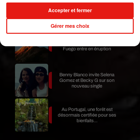
Karol G dévoile la tracklist de
Accepter et fermer
son nouvel album… avec des
invités...
Gérer mes choix
Au Guatemala, le volcan de
Fuego entre en éruption
Benny Blanco invite Selena
Gomez et Becky G sur son
nouveau single
Au Portugal, une forêt est
désormais certifiée pour ses
bienfaits...