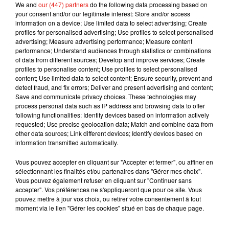
We and
our (447) partners
do the following data processing based on
jours.
your consent and/or our legitimate interest: Store and/or access
information on a device; Use limited data to select advertising; Create
'Terminator 6' Title is Officially 'Terminator: Dark
profiles for personalised advertising; Use profiles to select personalised
Fate'
https://t.co/R9Oeh2muhT
advertising; Measure advertising performance; Measure content
pic.twitter.com/4PrIBOLHnE
performance; Understand audiences through statistics or combinations
of data from different sources; Develop and improve services; Create
— Peter Sciretta (@slashfilm)
19 mars 2019
profiles to personalise content; Use profiles to select personalised
content; Use limited data to select content; Ensure security, prevent and
Publié : 21 mars 2019 à 14h50 par Aurélie Amcn
detect fraud, and fix errors; Deliver and present advertising and content;
Mundo Latino
Save and communicate privacy choices. These technologies may
process personal data such as IP address and browsing data to offer
following functionalities: Identify devices based on information actively
requested; Use precise geolocation data; Match and combine data from
Guatemala : l'éruption du volcan
other data sources; Link different devices; Identify devices based on
de Fuego est terminée
information transmitted automatically.
Vous pouvez accepter en cliquant sur "Accepter et fermer", ou affiner en
sélectionnant les finalités et/ou partenaires dans "Gérer mes choix".
Vous pouvez également refuser en cliquant sur "Continuer sans
Le fourmilier géant fait son retour
accepter". Vos préférences ne s'appliqueront que pour ce site. Vous
en Argentine, et en pleine...
pouvez mettre à jour vos choix, ou retirer votre consentement à tout
moment via le lien "Gérer les cookies" situé en bas de chaque page.