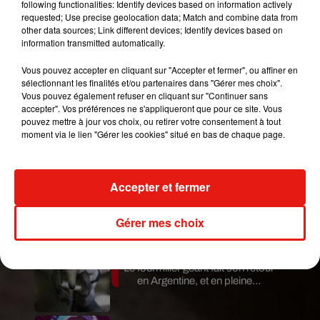
following functionalities: Identify devices based on information actively
INTRODUCING REF SHOES—RefScale: our
requested; Use precise geolocation data; Match and combine data from
new shoes save an average of 52% CO2
other data sources; Link different devices; Identify devices based on
information transmitted automatically.
emissions, 70% water and 65% waste compared
to most shoes bought in the US. #refshoes
Vous pouvez accepter en cliquant sur "Accepter et fermer", ou affiner en
sélectionnant les finalités et/ou partenaires dans "Gérer mes choix".
Une publication partagée par
Reformation
(@reformation) le
Vous pouvez également refuser en cliquant sur "Continuer sans
accepter". Vos préférences ne s'appliqueront que pour ce site. Vous
pouvez mettre à jour vos choix, ou retirer votre consentement à tout
Publié : 19 juin 2019 à 6h42 par D.T
moment via le lien "Gérer les cookies" situé en bas de chaque page.
Mundo Latino
Accepter et fermer
Guatemala : l'éruption du volcan
de Fuego est terminée
Gérer mes choix
Le fourmilier géant fait son retour
en Argentine, et en pleine...