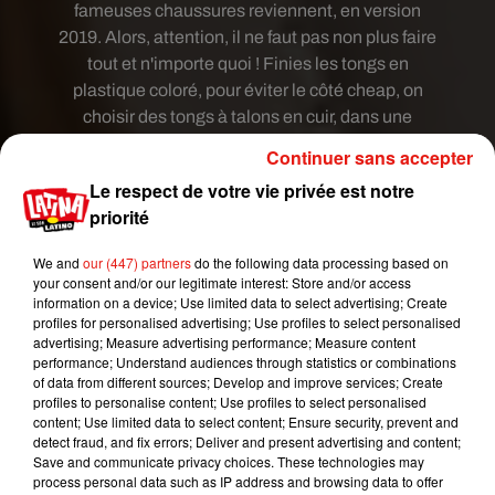
fameuses chaussures reviennent, en version
2019. Alors, attention, il ne faut pas non plus faire
tout et n'importe quoi ! Finies les tongs en
plastique coloré, pour éviter le côté cheap, on
choisir des tongs à talons en cuir, dans une
couleur sobre et élégante, comme le noir. Tentées
Continuer sans accepter
?
Le respect de votre vie privée est notre
priorité
We and
our (447) partners
do the following data processing based on
your consent and/or our legitimate interest: Store and/or access
information on a device; Use limited data to select advertising; Create
profiles for personalised advertising; Use profiles to select personalised
advertising; Measure advertising performance; Measure content
performance; Understand audiences through statistics or combinations
of data from different sources; Develop and improve services; Create
profiles to personalise content; Use profiles to select personalised
content; Use limited data to select content; Ensure security, prevent and
detect fraud, and fix errors; Deliver and present advertising and content;
Save and communicate privacy choices. These technologies may
Voir cette publication sur Instagram
process personal data such as IP address and browsing data to offer