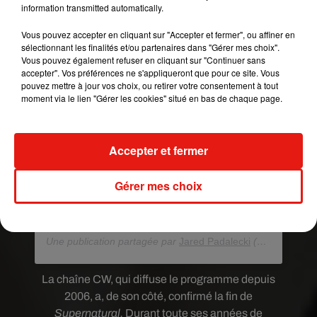
information transmitted automatically.
Vous pouvez accepter en cliquant sur "Accepter et fermer", ou affiner en
sélectionnant les finalités et/ou partenaires dans "Gérer mes choix".
Vous pouvez également refuser en cliquant sur "Continuer sans
Voir cette publication sur Instagram
accepter". Vos préférences ne s'appliqueront que pour ce site. Vous
Dear #spnfamily , Season 1 @jensenackles and
pouvez mettre à jour vos choix, ou retirer votre consentement à tout
I want you to know that next season, SEASON
moment via le lien "Gérer les cookies" situé en bas de chaque page.
15, will be the last season of #supernatural. I am
so incredibly grateful for the family that we’ve all
Accepter et fermer
built together. I love y’all and am more
appreciative of y’all than my meager vocabulary
could hope to describe. I’m also typing through
Gérer mes choix
tears. So, please forgive me. ‘Til next time.
#WinchestersNeverDie
Une publication partagée par
Jared Padalecki
(@jaredpadalecki) le
La chaîne CW, qui diffuse le programme depuis
2006, a, de son côté, confirmé la fin de
Supernatural.
Durant toute ses années de