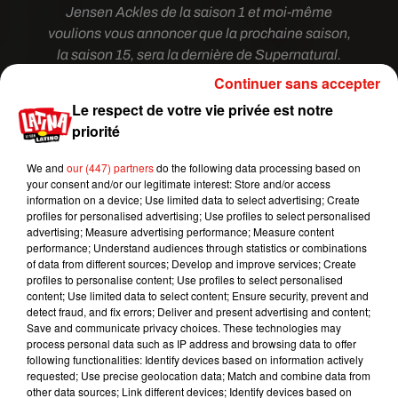
Jensen Ackles de la saison 1 et moi-même
voulions vous annoncer que la prochaine saison,
la saison 15, sera la dernière de Supernatural.
J'éprouve une telle gratitude pour cette famille
Continuer sans accepter
que nous avons construit ensemble. Je vous aime
Le respect de votre vie privée est notre
tous et vous suis bien plus reconnaissant que ce
priorité
que mon maigre vocabulaire ne pourra jamais
exprimer. Je suis aussi en train d'écrire à travers
We and
our (447) partners
do the following data processing based on
mes larmes. Alors, s'il vous plaît, pardonnez-moi.
your consent and/or our legitimate interest: Store and/or access
information on a device; Use limited data to select advertising; Create
A la prochaine.
profiles for personalised advertising; Use profiles to select personalised
#lesWinchesternemeurentjamais".
advertising; Measure advertising performance; Measure content
performance; Understand audiences through statistics or combinations
of data from different sources; Develop and improve services; Create
profiles to personalise content; Use profiles to select personalised
content; Use limited data to select content; Ensure security, prevent and
detect fraud, and fix errors; Deliver and present advertising and content;
Save and communicate privacy choices. These technologies may
process personal data such as IP address and browsing data to offer
following functionalities: Identify devices based on information actively
requested; Use precise geolocation data; Match and combine data from
other data sources; Link different devices; Identify devices based on