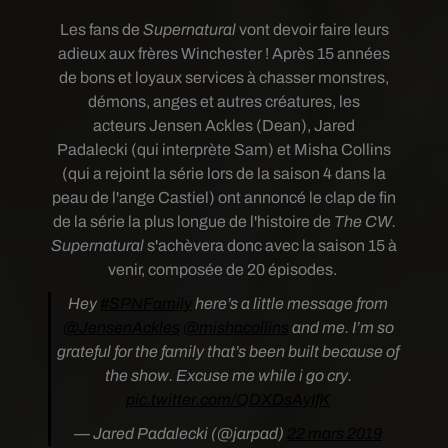
Les fans de
Supernatural
vont devoir faire leurs
adieux aux frères
Winchester
!
Après 15 années
de bons et loyaux services à chasser monstres,
démons, anges et autres créatures, les
acteurs Jensen Ackles (Dean), Jared
Padalecki (qui interprète Sam) et Misha Collins
(qui a rejoint la série lors de la saison 4 dans la
peau de l'ange Castiel) ont annoncé
le clap de fin
de
l
a série la plus longue de l'histoire de
The CW.
Supernatural
s'achèvera donc avec la saison 15 à
venir, composée de 20 épisodes.
Hey
#SPNFamily
here’s a little message from
@JensenAckles
@mishacollins
and me. I’m so
grateful for the family that’s been built because of
the show. Excuse me while i go cry.
pic.twitter.com/QDXDsAyIfK
— Jared Padalecki (@jarpad)
22 mars 2019