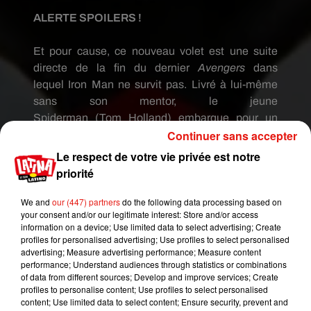
ALERTE SPOILERS !
Et pour cause, ce nouveau volet est une suite
directe de la fin du dernier
Avengers
dans
lequel
Iron
Man ne survit pas.
Livré à lui-même
sans son mentor, le jeune
Spiderman
(Tom
Holland
)
embarque pour un
Continuer sans accepter
voyage scolaire en Europe.
Entre Londres et
Venise, il va devoir faire ses preuves, et
Le respect de votre vie privée est notre
notamment auprès de Nick
Fury
(Samuel L
priorité
Jackson)
en combattant un super vilain,
alias
Mysterio
(Jake Gyllenhaal)
.
« Le monde a
We and
our (447) partners
do the following data processing based on
your consent and/or our legitimate interest: Store and/or access
besoin d’un nouveau
Iron
Man !
»,
entend-on
information on a device; Use limited data to select advertising; Create
d’ailleurs Spiderman dire.
Rendez-vous au
profiles for personalised advertising; Use profiles to select personalised
cinéma le 3 juillet prochain !
advertising; Measure advertising performance; Measure content
performance; Understand audiences through statistics or combinations
of data from different sources; Develop and improve services; Create
profiles to personalise content; Use profiles to select personalised
content; Use limited data to select content; Ensure security, prevent and