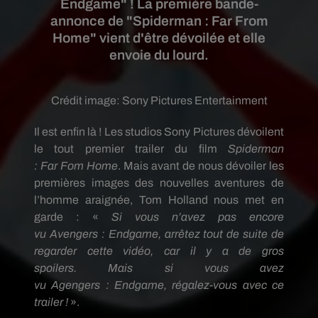
Endgame" ! La première bande-
annonce de "Spiderman : Far From
Home" vient d'être dévoilée et elle
envoie du lourd.
Crédit image:
Sony Pictures Entertainment
Il est enfin là !
Les studios Sony
Pictures
dévoilent
le tout premier trailer du film
Spiderman
:
Far
Fom
Home
.
Mais avant de nous dévoiler les
premières images des nouvelles aventures de
l’homme araignée, Tom
Holland
nous met en
garde :
«
Si vous n’avez pas encore
vu
Avengers
:
Endgame
, arrêtez tout de suite de
regarder cette vidéo, car il y a de gros
spoilers.
Mais si vous avez
vu
Agengers
:
Endgame
, régalez-vous avec ce
trailer !
».