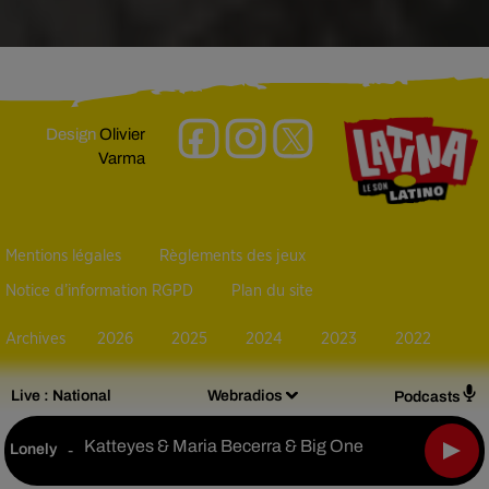
Design
Olivier
Varma
Mentions légales
Règlements des jeux
Notice d’information RGPD
Plan du site
Archives
2026
2025
2024
2023
2022
Live :
National
Webradios
Podcasts
Katteyes & Maria Becerra & Big One
Lonely
-