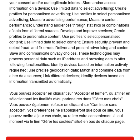
première scène est une véritable conclusion pour
your consent and/or our legitimate interest: Store and/or access
information on a device; Use limited data to select advertising; Create
le film
Spider-Man : Far From Home
car comme
profiles for personalised advertising; Use profiles to select personalised
beaucoup de spectateurs le pensaient, Mysterio
advertising; Measure advertising performance; Measure content
est le véritable méchant de cet opus et est en
performance; Understand audiences through statistics or combinations
of data from different sources; Develop and improve services; Create
réalité un manipulateur.
profiles to personalise content; Use profiles to select personalised
Quant à la seconde scène post-générique, elle
content; Use limited data to select content; Ensure security, prevent and
detect fraud, and fix errors; Deliver and present advertising and content;
fait écho aux propos de Kevin Feige qui affirmait
Save and communicate privacy choices. These technologies may
que les Skrulls ferait leur grand retour dans
process personal data such as IP address and browsing data to offer
Captain Marvel
. Preuve en est avec cette scène
following functionalities: Identify devices based on information actively
requested; Use precise geolocation data; Match and combine data from
qui révèle que deux d'entre eux avaient pris la
other data sources; Link different devices; Identify devices based on
place de
Maria Hill et Nick Fury depuis le début de
information transmitted automatically.
l'histoire, dont le personnage de Talos, incarné
Vous pouvez accepter en cliquant sur "Accepter et fermer", ou affiner en
par Ben Mendelsohn. Tout cela avec l'accord de
sélectionnant les finalités et/ou partenaires dans "Gérer mes choix".
l'ex-directeur du S.H.I.E.L.D. qui se prélasse à
Vous pouvez également refuser en cliquant sur "Continuer sans
bord de son vaisseau en même temps qu'il
accepter". Vos préférences ne s'appliqueront que pour ce site. Vous
pouvez mettre à jour vos choix, ou retirer votre consentement à tout
supervise une mission secrète. On est donc en
moment via le lien "Gérer les cookies" situé en bas de chaque page.
droit de se demander, depuis quand les aliens
remplacent la tête pensante du S.H.I.E.L.D. ?
Mais surtout, reste à savoir, où se trouve le vrai