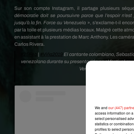
Sur son compte
Instagram
, il partage plusieurs séq
démocratie doit se poursuivre parce que l’espoir n’est 
jusqu’à la fin.
Force au Venezuela
», s’exclame-t-il enco
par la toile et plusieurs médias locaux.
Malgré cette atm
en assistant à la prestation de Marc Anthony.
Les caméras
Carlos Rivera.
#25Feb
|
#Viña2019
El cantante colombiano, Sebastiá
venezolana durante su presentación en el festival mu
Venezuela, ni un paso atrá
— VPItv (
We and
our (447) partn
access information on a 
select personalised ad
statistics or combinatio
profiles to select person