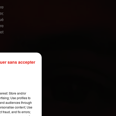
re
r,
ué
re
et
s
uer sans accepter
erest: Store and/or
tising; Use profiles to
tand audiences through
personalise content; Use
 fraud, and fix errors;