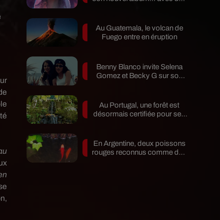
invités...
e
Au Guatemala, le volcan de
Fuego entre en éruption
Benny Blanco invite Selena
Gomez et Becky G sur son
ur
nouveau single
de
le
Au Portugal, une forêt est
désormais certifiée pour ses
té
bienfaits...
En Argentine, deux poissons
au
rouges reconnus comme des
êtres...
ux
en
 se
n,