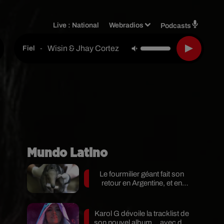
Live :
National
Webradios
Podcasts
Wisin & Jhay Cortez & Los Legendarios
-
Fiel
Mundo Latino
Le fourmilier géant fait son
retour en Argentine, et en
pleine...
Karol G dévoile la tracklist de
son nouvel album… avec des