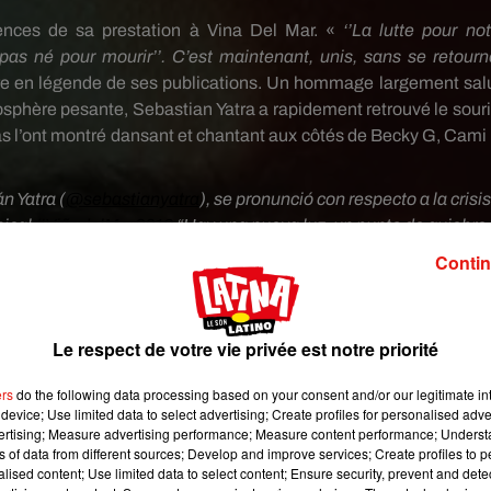
uences de sa prestation à Vina Del Mar.
«
‘’La lutte pour not
pas né pour mourir’’.
C’est maintenant, unis, sans se retourne
re en légende de ses publications.
Un hommage largement sal
osphère pesante, Sebastian
Yatra
a rapidement retrouvé le souri
 l’ont montré dansant et chantant aux côtés de
Becky
G,
Cami
n Yatra (
@sebastianyatra
), se pronunció con respecto a la crisi
sical
#ViñadelMar2019
“Hay una nueva luz, un punto de quiebre.
s, dijo.
pic.twitter.com/jZeFYHWL9i
Contin
@VPITV)
25 février 2019
Le respect de votre vie privée est notre priorité
ers
do the following data processing based on your consent and/or our legitimate int
device; Use limited data to select advertising; Create profiles for personalised adver
vertising; Measure advertising performance; Measure content performance; Unders
ns of data from different sources; Develop and improve services; Create profiles to 
alised content; Use limited data to select content; Ensure security, prevent and detect