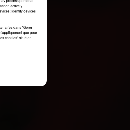
 may process personal
mation actively
vices; Identify devices
rtenaires dans "Gérer
s'appliqueront que pour
les cookies" situé en