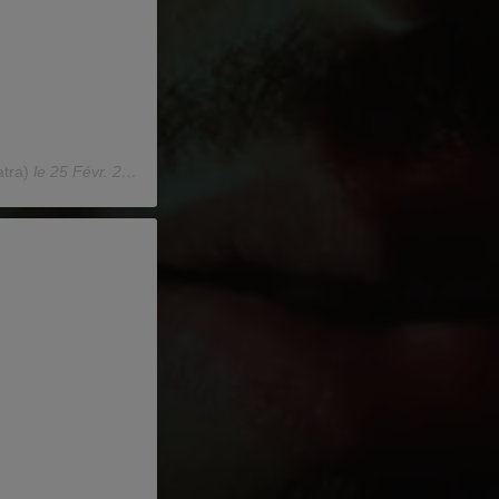
tra)
le
25 Févr. 2019 à 6 :01 PST