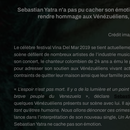
Sebastian Yatra n'a pas pu cacher son émot
rendre hommage aux Vénézuéliens, v
Crédit im
Le célèbre festival Vina Del Mar 2019 se tient actuelleme
scène défilent de nombreux artistes de l’industrie musica
son concert, le chanteur colombien de 24 ans a ému le p
pour adresser son soutien aux Vénézuéliens vivant act
contraints de quitter leur maison ainsi que leur famille pou
«
L’espoir n’est pas mort.
Il y a de la lumière et un point
brave peuple du Venezuela
», déclare
Sebas
quelques
Vénézuéliens
présents sur scène avec lui.
Il a
tant qu’êtres humains.
Nous allons dénoncer ces crimes
lance dans l’interprétation de son nouveau single,
Un A
Sebastian
Yatra
ne cache pas son émotion.