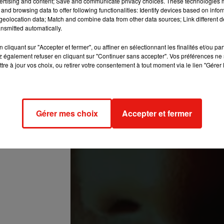
ertising and content; Save and communicate privacy choices. These technologies
and browsing data to offer following functionalities: Identify devices based on infor
eolocation data; Match and combine data from other data sources; Link different de
nsmitted automatically.
cliquant sur "Accepter et fermer", ou affiner en sélectionnant les finalités et/ou pa
 également refuser en cliquant sur "Continuer sans accepter". Vos préférences ne 
tre à jour vos choix, ou retirer votre consentement à tout moment via le lien "Gérer 
tra)
le
25 Févr. 2019 à 5 :49 PST
Gérer mes choix
Accepter et fermer