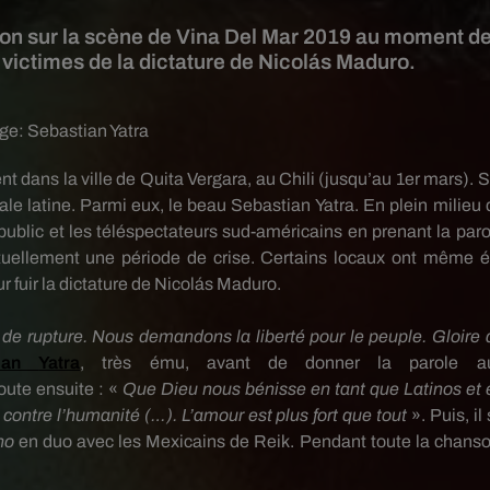
ion sur la scène de Vina Del Mar 2019 au moment d
ictimes de la dictature de Nicolás Maduro.
age:
Sebastian Yatra
nt dans la ville de
Quita
Vergara
, au Chili
(jusqu’au 1er mars)
.
S
le latine.
Parmi eux, le beau Sebastian
Yatra
.
En plein milieu 
ublic et les téléspectateurs sud-américains en prenant la paro
uellement une période de crise.
Certains locaux ont même é
r fuir la dictature de
Nicolás
Maduro
.
 de rupture.
Nous demandons la liberté pour le peuple.
Gloire
tian
Yatra
, très ému, avant de donner la parole a
joute ensuite :
«
Que Dieu nous bénisse en tant que Latinos et 
 contre l’humanité
(…)
.
L’amour est plus fort que tout
».
Puis, il
no
en duo avec les
Mexicains
de
Reik
.
Pendant toute la chanso