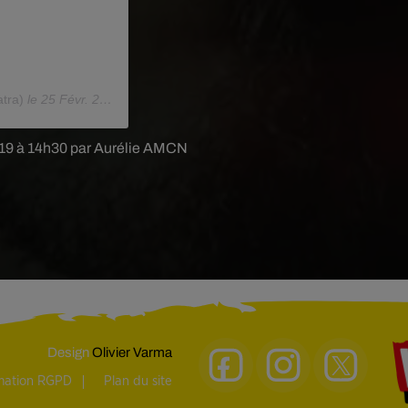
tra)
le
25 Févr. 2019 à 6 :20 PST
2019 à 14h30 par Aurélie AMCN
Design
Olivier Varma
rmation RGPD
Plan du site