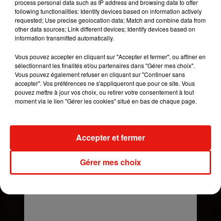
process personal data such as IP address and browsing data to offer
following functionalities: Identify devices based on information actively
Voir cette publication sur Instagram
requested; Use precise geolocation data; Match and combine data from
other data sources; Link different devices; Identify devices based on
Esto no me hace nada orgulloso, ni me causa
information transmitted automatically.
risa... tengo mucha verguenza �xܭ�xܭ
PERDÓN @tinistoessel !!!!!! (Miren hasta el final)
Vous pouvez accepter en cliquant sur "Accepter et fermer", ou affiner en
sélectionnant les finalités et/ou partenaires dans "Gérer mes choix".
�x:Èx:Èx:Èx"Èx"Èx"Èxܵ�xܵ�x'�x'�xÈx�
Vous pouvez également refuser en cliquant sur "Continuer sans
#CRISTINA ESTE VIERNES 22.03.19 �x}
accepter". Vos préférences ne s'appliqueront que pour ce site. Vous
Èx"ÈxÈ
pouvez mettre à jour vos choix, ou retirer votre consentement à tout
moment via le lien "Gérer les cookies" situé en bas de chaque page.
Une publication partagée par
Sebastian Yatra
(@sebastianyatra) le
Accepter et fermer
Gérer mes choix