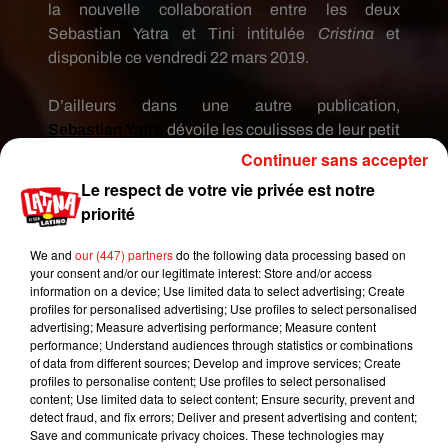
la nouvelle collaboration entre les deux
Sebastian
Yatra
et
Tini
intitulée
Cristina
et
disponible ce vendredi 22 mars 2019.
D’ailleurs dans une autre publication,
Sebastian
Yatra
dévoile les coulisses de leur petit
« accident »
à
scooter.
Lui s’en sort sans aucune
Continuer sans accepter
égratignure, tandis que sa partenaire arbore un
Le respect de votre vie privée est notre
pansement au niveau de son genou.
priorité
We and
our (447) partners
do the following data processing based on
your consent and/or our legitimate interest: Store and/or access
information on a device; Use limited data to select advertising; Create
profiles for personalised advertising; Use profiles to select personalised
advertising; Measure advertising performance; Measure content
performance; Understand audiences through statistics or combinations
of data from different sources; Develop and improve services; Create
profiles to personalise content; Use profiles to select personalised
content; Use limited data to select content; Ensure security, prevent and
detect fraud, and fix errors; Deliver and present advertising and content;
Save and communicate privacy choices. These technologies may