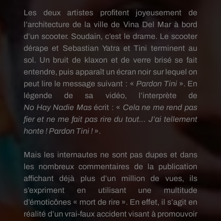
Les deux artistes profitent joyeusement de
l’architecture de la ville de Vina Del Mar à bord
d’un scooter.
Soudain, c’est le drame.
Le scooter
dérape et Sebastian
Yatra
et
Tini
terminent au
sol.
Un bruit de klaxon et de verre brisé se fait
entendre, puis
apparaît
un écran noir sur lequel on
peut lire le message suivant :
«
Pardon
Tini
».
En
légende de sa vidéo, l’interprète de
No
Hay
Nadie
Mas
écrit :
«
Cela ne me rend pas
fier et ne me fait pas rire du tout…
J’ai tellement
honte !
Pardon
Tini
!
».
Mais les internautes ne sont pas dupes et dans
les nombreux commentaires de la publication
affichant déjà plus d’un million de vues, ils
s’expriment en utilisant une multitude
d’émoticônes « mort de rire ».
En effet, il s’agit en
réalité d’un
vrai-faux
accident visant à promouvoir