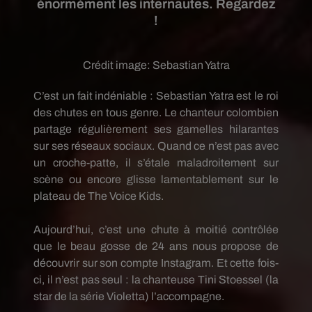
énormément les internautes. Regardez
!
Crédit image:
Sebastian Yatra
C’est un fait indéniable :
Sebastian Yatra est le roi
des chutes en tous genre.
Le chanteur colombien
partage régulièrement ses gamelles hilarantes
sur ses réseaux sociaux.
Quand ce n’est pas avec
un croche-patte, il s’étale maladroitement sur
scène ou encore glisse lamentablement sur le
plateau de The
Voice
Kids
.
Aujourd’hui, c’est une chute à
moitié
contrôlée
que le beau gosse
de
24
ans
nous propose de
découvrir sur son compte
Instagram
.
Et cette fois-
ci, il n’est pas seul :
la chanteuse
Tini
Stoessel
(la
star de la série Violetta)
l’accompagne.