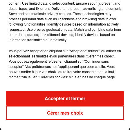
poids, surtout chez les personnes dont le système
content; Use limited data to select content; Ensure security, prevent and
immunitaire est faible"
, expliquent les
detect fraud, and fix errors; Deliver and present advertising and content;
Save and communicate privacy choices. These technologies may
scientifiques à l'origine de l'étude.
process personal data such as IP address and browsing data to offer
Limiter les microbes
following functionalities: Identify devices based on information actively
requested; Use precise geolocation data; Match and combine data from
other data sources; Link different devices; Identify devices based on
L'étude révèle que les bactéries sont présentes en
information transmitted automatically.
plus grand nombre dans les pommeaux de
douche en métal que dans ceux en plastique. Au-
Vous pouvez accepter en cliquant sur "Accepter et fermer", ou affiner en
sélectionnant les finalités et/ou partenaires dans "Gérer mes choix".
delà de cet aspect matériel, les scientifiques
Vous pouvez également refuser en cliquant sur "Continuer sans
recommandent de nettoyer les pommeaux de
accepter". Vos préférences ne s'appliqueront que pour ce site. Vous
douche toutes les semaines ou toutes les deux
pouvez mettre à jour vos choix, ou retirer votre consentement à tout
moment via le lien "Gérer les cookies" situé en bas de chaque page.
semaines. Un coup de propre que l'on peut
réaliser avec du
vinaigre blanc
!
Publié : 4 mai 2019 à 16h45 par A.L.
Accepter et fermer
Mundo Latino
Gérer mes choix
Le fourmilier géant fait son retour
en Argentine, et en pleine...