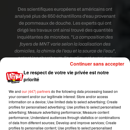
Des scientifiques européens et américains ont
analysé plus de 650 échantillons d'eau provenant
de pommeaux de douche. Les experts qui ont
dirigé les travaux ont ainsi trouvé des quantités
inquiétantes de microbes.
"
La composition des
foyers de MNT varie selon la localisation des
domiciles, la chimie de l’eau et la source de l’eau
",
notent les chercheurs. Ils expliquent aussi que
Continuer sans accepter
dans les domiciles approvisionnés en eau traitée
Le respect de votre vie privée est notre
au chlore, le nombre de MNT retrouvés sur les
priorité
pommeaux est particulièrement élevé.
Lorsque la vapeur d'eau remplit votre douche, les
We and
our (447) partners
do the following data processing based on
bactéries se répandent dans l'air et deviennent
your consent and/or our legitimate interest: Store and/or access
information on a device; Use limited data to select advertising; Create
donc plus faciles à respirer.
"Bien que la MNT ne
profiles for personalised advertising; Use profiles to select personalised
cause pas de maladie lorsqu'elle est inhalée dans
advertising; Measure advertising performance; Measure content
la plupart des cas, les infections peuvent causer
performance; Understand audiences through statistics or combinations
of data from different sources; Develop and improve services; Create
de l'essoufflement, de la fatigue et une perte de
profiles to personalise content; Use profiles to select personalised