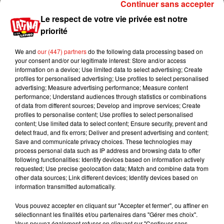
Continuer sans accepter
Le respect de votre vie privée est notre
priorité
We and
our (447) partners
do the following data processing based on
your consent and/or our legitimate interest: Store and/or access
information on a device; Use limited data to select advertising; Create
profiles for personalised advertising; Use profiles to select personalised
advertising; Measure advertising performance; Measure content
performance; Understand audiences through statistics or combinations
of data from different sources; Develop and improve services; Create
profiles to personalise content; Use profiles to select personalised
content; Use limited data to select content; Ensure security, prevent and
detect fraud, and fix errors; Deliver and present advertising and content;
Save and communicate privacy choices. These technologies may
process personal data such as IP address and browsing data to offer
following functionalities: Identify devices based on information actively
requested; Use precise geolocation data; Match and combine data from
Publié : 25 janvier 2019 à 8h00 par La rédaction
other data sources; Link different devices; Identify devices based on
information transmitted automatically.
Mundo Latino
Vous pouvez accepter en cliquant sur "Accepter et fermer", ou affiner en
sélectionnant les finalités et/ou partenaires dans "Gérer mes choix".
Guatemala : l'éruption du volcan
Vous pouvez également refuser en cliquant sur "Continuer sans