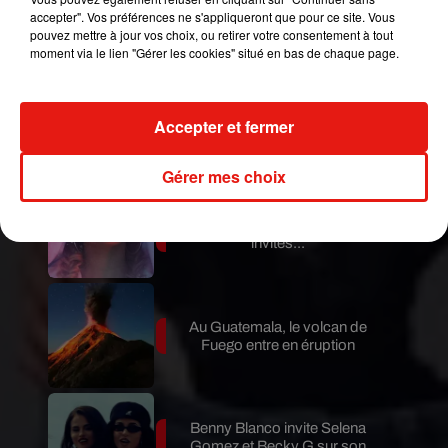
de Fuego est terminée
accepter". Vos préférences ne s'appliqueront que pour ce site. Vous
pouvez mettre à jour vos choix, ou retirer votre consentement à tout
moment via le lien "Gérer les cookies" situé en bas de chaque page.
Le fourmilier géant fait son retour
Accepter et fermer
en Argentine, et en pleine...
Gérer mes choix
Karol G dévoile la tracklist de
son nouvel album… avec des
invités...
Au Guatemala, le volcan de
Fuego entre en éruption
Benny Blanco invite Selena
Gomez et Becky G sur son