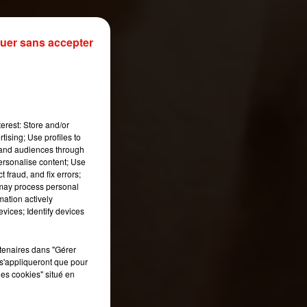
uer sans accepter
erest: Store and/or
tising; Use profiles to
tand audiences through
personalise content; Use
 fraud, and fix errors;
 may process personal
mation actively
vices; Identify devices
rtenaires dans "Gérer
s'appliqueront que pour
les cookies" situé en