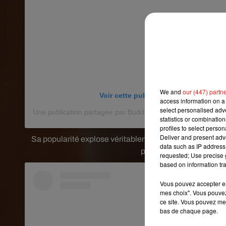
We and
our (447) partn
Voir cette publication sur Instagram
access information on a 
select personalised ad
Une publication partagée par Buddy Boo Blue Benny (@bud
statistics or combinatio
profiles to select person
Deliver and present adv
Sa popularité explose véritablement en octobre 2010 
data such as IP address 
petit ami, tout en laissan
requested; Use precise g
based on information tra
Vous pouvez accepter en 
mes choix". Vous pouvez
ce site. Vous pouvez met
bas de chaque page.