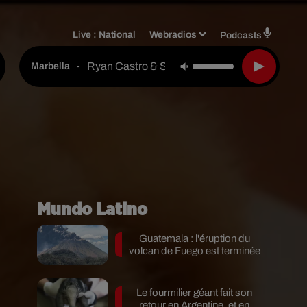
Live :
National
Webradios
Podcasts
Ryan Castro & Sog
-
Marbella
Mundo Latino
Guatemala : l'éruption du
volcan de Fuego est terminée
Le fourmilier géant fait son
retour en Argentine, et en