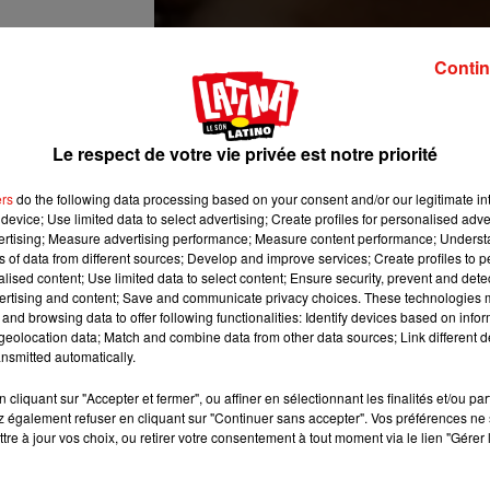
Contin
Le respect de votre vie privée est notre priorité
ers
do the following data processing based on your consent and/or our legitimate int
device; Use limited data to select advertising; Create profiles for personalised adver
vertising; Measure advertising performance; Measure content performance; Unders
dyboowaggytails)
le
18 Janv. 2019 à 6 :29 PST
ns of data from different sources; Develop and improve services; Create profiles to 
alised content; Use limited data to select content; Ensure security, prevent and detect
ertising and content; Save and communicate privacy choices. These technologies
après que la chanteuse Kesha tweete que
Boo
était son nouveau
and browsing data to offer following functionalities: Identify devices based on infor
t un lien vers le profil de l’animal.
eolocation data; Match and combine data from other data sources; Link different de
nsmitted automatically.
cliquant sur "Accepter et fermer", ou affiner en sélectionnant les finalités et/ou pa
 également refuser en cliquant sur "Continuer sans accepter". Vos préférences ne 
tre à jour vos choix, ou retirer votre consentement à tout moment via le lien "Gérer 