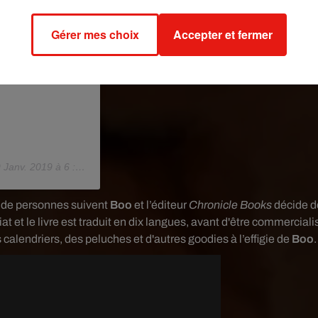
Gérer mes choix
Accepter et fermer
Janv. 2019 à 6 :21 PST
s de personnes suivent
Boo
et l’éditeur
Chronicle Books
décide d
at et le livre est traduit en dix langues, avant d'être commerciali
calendriers, des peluches et d'autres goodies à l’effigie de
Boo
.