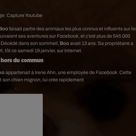
ge:
Capture Youtube
Boo
faisait partie des animaux les plus connus et influents sur le
suivaient ses aventures sur
Facebook
, et c’est plus de 545 000
. Décédé dans son sommeil,
Boo
avait 13 ans. Sa propriétaire a
, tôt ce samedi 19 janvier, sur Internet.
n hors du commun
oo
appartenait à Irene Ahn, une employée de
Facebook
. Cette
t son chien mignon, lui crée rapidement
une page sur le réseau
social
.