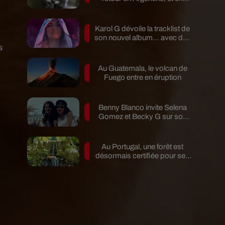
pleine...
Karol G dévoile la tracklist de
son nouvel album… avec des
invités...
s
Au Guatemala, le volcan de
Fuego entre en éruption
Benny Blanco invite Selena
Gomez et Becky G sur son
nouveau single
Au Portugal, une forêt est
désormais certifiée pour ses
bienfaits...