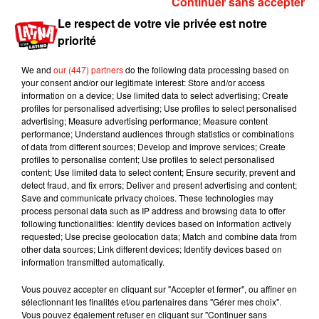
Continuer sans accepter
Le respect de votre vie privée est notre
priorité
We and
our (447) partners
do the following data processing based on
your consent and/or our legitimate interest: Store and/or access
information on a device; Use limited data to select advertising; Create
Voir cette publication sur Instagram
profiles for personalised advertising; Use profiles to select personalised
advertising; Measure advertising performance; Measure content
Une publication partagée par Black Country Living Museum (@bclivingmuseum)
performance; Understand audiences through statistics or combinations
of data from different sources; Develop and improve services; Create
profiles to personalise content; Use profiles to select personalised
content; Use limited data to select content; Ensure security, prevent and
detect fraud, and fix errors; Deliver and present advertising and content;
Save and communicate privacy choices. These technologies may
process personal data such as IP address and browsing data to offer
following functionalities: Identify devices based on information actively
requested; Use precise geolocation data; Match and combine data from
other data sources; Link different devices; Identify devices based on
information transmitted automatically.
Vous pouvez accepter en cliquant sur "Accepter et fermer", ou affiner en
sélectionnant les finalités et/ou partenaires dans "Gérer mes choix".
Vous pouvez également refuser en cliquant sur "Continuer sans