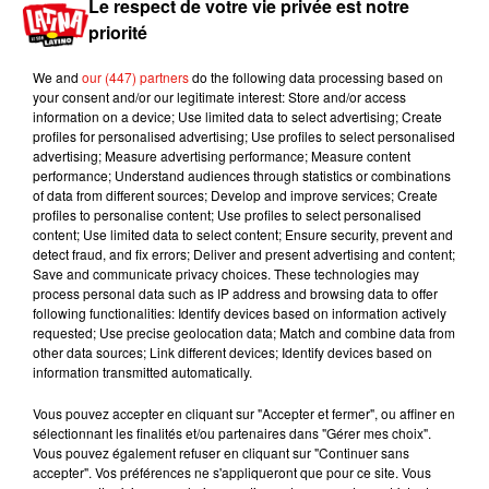
Le respect de votre vie privée est notre
Une publication partagée par
Leslie Cummings
(@scullynyc) le
priorité
Et visiblement, certains sont très bons dans cet
We and
our (447) partners
do the following data processing based on
exercice ! Les clients se sont prêtés au jeu et ont
your consent and/or our legitimate interest: Store and/or access
information on a device; Use limited data to select advertising; Create
pris beaucoup de plaisir à le faire. Le
Katz's
profiles for personalised advertising; Use profiles to select personalised
Delicatessen
a par la suite mis les internautes au
advertising; Measure advertising performance; Measure content
défi. Leur challenge : se filmer en train de simuler
performance; Understand audiences through statistics or combinations
of data from different sources; Develop and improve services; Create
un orgasme et publier leurs vidéos avec les
profiles to personalise content; Use profiles to select personalised
hashtags #katzsdeli, #fakeitlikemeg ("simule
content; Use limited data to select content; Ensure security, prevent and
comme Meg") et #whenharrymetsally. Si le but
detect fraud, and fix errors; Deliver and present advertising and content;
Save and communicate privacy choices. These technologies may
est de -bien sûr- bien rigoler, le restaurant promet
process personal data such as IP address and browsing data to offer
également aux gagnants la possibilité de
following functionalities: Identify devices based on information actively
remporter un colis inspiré du film (uniquement à
requested; Use precise geolocation data; Match and combine data from
other data sources; Link different devices; Identify devices based on
destination des États-Unis), sans dire de quoi il
information transmitted automatically.
s'agissait.
Vous pouvez accepter en cliquant sur "Accepter et fermer", ou affiner en
sélectionnant les finalités et/ou partenaires dans "Gérer mes choix".
Vous pouvez également refuser en cliquant sur "Continuer sans
accepter". Vos préférences ne s'appliqueront que pour ce site. Vous