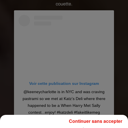
couette.
Voir cette publication sur Instagram
@keeneycharlotte is in NYC and was craving
pastrami so we met at Katz’s Deli where there
happened to be a When Harry Met Sally
contest...enjoy! #katzdeli #fakeitlikemeg
#whenharrymetsally @megryan
Continuer sans accepter