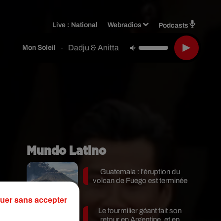
Live :
National
Webradios
Podcasts
Dadju & Anitta
-
Mon Soleil
Mundo Latino
Guatemala : l'éruption du
volcan de Fuego est terminée
uer sans accepter
Le fourmilier géant fait son
9.
retour en Argentine, et en