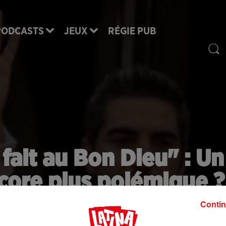
PODCASTS
JEUX
RÉGIE PUB
 fait au Bon Dieu" : Un
ore plus polémique ?
Contin
 bon dieu" sera de retour en salle le 30 janvier 201