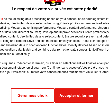
 du film, la suite devrait "faire polémique".
Le respect de votre vie privée est notre priorité
:
Wikimedia Commons
ers
do the following data processing based on your consent and/or our legitimate int
device; Use limited data to select advertising; Create profiles for personalised adver
vertising; Measure advertising performance; Measure content performance; Unders
t de s'achever et l'acteur Frédéric Chau, jouant le gendre d'origi
ns of data from different sources; Develop and improve services; Create profiles to 
sur le scénario, "dont il ne doute pas du succès."
alised content; Use limited data to select content; Ensure security, prevent and detect
ertising and content; Save and communicate privacy choices. These technologies
e premier film qui avait fait 12 millions d'entrées dans les cinémas
and browsing data to offer following functionalities: Identify devices based on infor
rtains spectateurs. Beaucoup l'avaient même accusé d'attiser le
eolocation data; Match and combine data from other data sources; Link different de
nsmitted automatically.
car pour Frédéric Chau, le deuxième volet risque aussi de faire
 dans un style différent".
cliquant sur "Accepter et fermer", ou affiner en sélectionnant les finalités et/ou pa
 également refuser en cliquant sur "Continuer sans accepter". Vos préférences ne 
'identité, la religion, le vivre-ensemble, les préjugés", a t-il révél
tre à jour vos choix, ou retirer votre consentement à tout moment via le lien "Gérer 
ns les films de Philippe de Chauveron, mais qui n'ont pas toujou
quement Immédiat et À bras Ouverts n'avaient pas eu le succès
é au box-office.
 fait au bon dieu 2?", intitulé d'ailleurs " Qu'est-ce qu'on a encor
Gérer mes choix
Accepter et fermer
ance avec femmes et enfants, et ce sont les parents Marie et Clau
 a "le sentiment qu'ils laissent la porte ouverte pour un troisiè