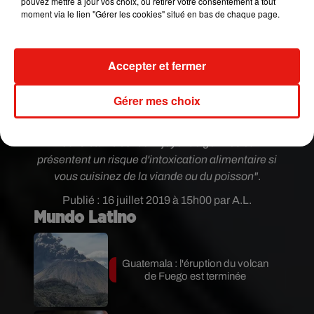
pouvez mettre à jour vos choix, ou retirer votre consentement à tout
collants, eux,
doivent être lavés tous les jours car
moment via le lien "Gérer les cookies" situé en bas de chaque page.
"les levures et les bactéries se reproduisent dans
le nylon, ce qui peut provoquer acné, irritation de
la peau, infections urinaires et fongiques"
, a
Accepter et fermer
poursuivi la professionnelle.
En ce qui concerne
les linges de maison, elle préconise de laver les
Gérer mes choix
draps une fois par semaine. L
es torchons doivent
être quant à eux changés tous les jours et lavés à
60°C car ils sont un
"foyer de germes et
présentent un risque d'intoxication alimentaire si
vous cuisinez de la viande ou du poisson"
.
Publié : 16 juillet 2019 à 15h00 par A.L.
Mundo Latino
Guatemala : l'éruption du volcan
de Fuego est terminée