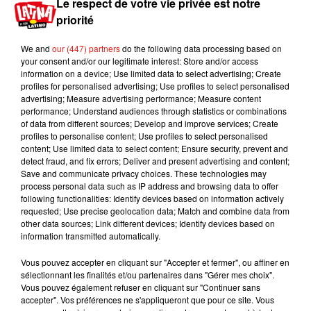
Le respect de votre vie privée est notre
trois jours. Si vous pratiquez du sport ou que vous
priorité
avez beaucoup transpiré, il doit être lavé tout de
suite.
We and
our (447) partners
do the following data processing based on
your consent and/or our legitimate interest: Store and/or access
Des règles strictes pour les
information on a device; Use limited data to select advertising; Create
profiles for personalised advertising; Use profiles to select personalised
pyjamas, les collants et les
advertising; Measure advertising performance; Measure content
torchons
performance; Understand audiences through statistics or combinations
of data from different sources; Develop and improve services; Create
profiles to personalise content; Use profiles to select personalised
De son côté, Katie Laird, une microbiologiste de
content; Use limited data to select content; Ensure security, prevent and
l'Université de Montfort a démontré que les
detect fraud, and fix errors; Deliver and present advertising and content;
bactéries restaient sur un pyjama durant 21 jours
Save and communicate privacy choices. These technologies may
process personal data such as IP address and browsing data to offer
si ce vêtement n’était pas lavé. C’est la raison
following functionalities: Identify devices based on information actively
pour laquelle les bas de pyjama doivent être
requested; Use precise geolocation data; Match and combine data from
changés plus régulièrement. En revanche, la
other data sources; Link different devices; Identify devices based on
information transmitted automatically.
fréquence du lavage dépend de votre hygiène.
"Si
vous êtes propre avant de mettre votre pyjama et
Vous pouvez accepter en cliquant sur "Accepter et fermer", ou affiner en
que vous n’allez pas aux toilettes pendant la nuit,
sélectionnant les finalités et/ou partenaires dans "Gérer mes choix".
votre pyjama pourrait durer deux ou trois jours"
, a
Vous pouvez également refuser en cliquant sur "Continuer sans
accepter". Vos préférences ne s'appliqueront que pour ce site. Vous
précisé l'autre spécialiste, Lisa Ackerley. Les