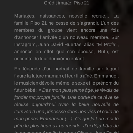
Crédit image:
Piso 21
Mariages, naissances, nouvelle recrue… La
famille Piso 21 ne cesse de s’agrandir. L’un des
membres du groupe vient encore une fois
d’annoncer l’arrivée d’un nouveau membre. Sur
Instagram, Juan David Huertas, alias ‘’El Profe’’,
annonce en effet que son épouse, Ruth, est
enceinte de leur deuxième enfant.
En légende d’un portrait de famille sur lequel
figure la future maman et leur fils aîné, Emmanuel,
le musicien dévoile même le sexe et le prénom du
futur bébé : «
Dès mon plus jeune âge, je rêvais de
fonder ma propre famille. Une partie de ce rêve se
réalise aujourd’hui avec la belle nouvelle de
l’arrivée d’une princesse dans nos vies et celle de
mon prince Emmanuel (…). Ce qui fait de moi le
père le plus heureux au monde. J’ai déjà hâte de
te rencontrer Amelia Huertas Olivo
». Juan David