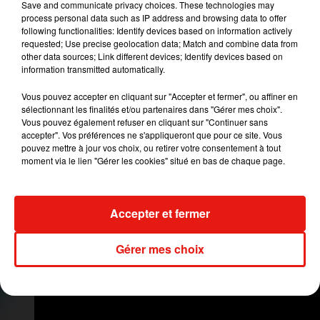
Save and communicate privacy choices. These technologies may
Une publication partagée par
Juan David Huertas�xÈ
(@pro
process personal data such as IP address and browsing data to offer
following functionalities: Identify devices based on information actively
requested; Use precise geolocation data; Match and combine data from
Heureux sur le plan personnel, les artistes
other data sources; Link different devices; Identify devices based on
colombiens le sont également dans leur carrière
information transmitted automatically.
artistique. Après le départ de Juan David
Vous pouvez accepter en cliquant sur "Accepter et fermer", ou affiner en
Castano, alias ‘’Llane’’ au début de cette année,
sélectionnant les finalités et/ou partenaires dans "Gérer mes choix".
El Profe, Pablito et Dim ont su rapidement
Vous pouvez également refuser en cliquant sur "Continuer sans
rebondir en recrutant un nouveau membre : le
accepter". Vos préférences ne s'appliqueront que pour ce site. Vous
pouvez mettre à jour vos choix, ou retirer votre consentement à tout
chanteur Lorduy. Ce dernier a su rapidement
moment via le lien "Gérer les cookies" situé en bas de chaque page.
trouver sa place au sein du groupe, comme nous
avons déjà pu le constater lors des récentes
apparitions publiques de
Piso 21
, notamment sur
Accepter et fermer
le plateau de la version hispanique de
The Voice
Kids
pour un live de la chanson
Te Ví
.
Gérer mes choix