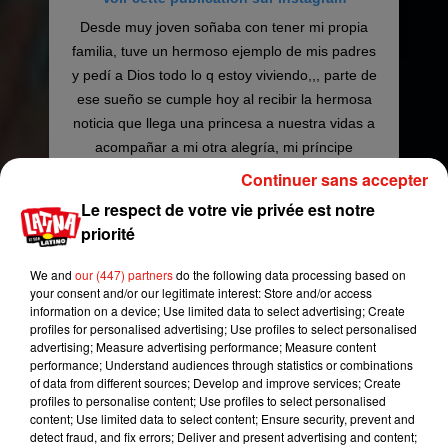
Desde muy joven soñaba con tener mi propia
familia, tuve un hermoso ejemplo de mis padres
y pedí a Dios todo lo q estoy viviendo,,, parte de
ese sueño se cumple hoy al recibir la hermosa
noticia que llega una princesa a nuestra vidas a
acompañar a mi otra alegría, mi príncipe
@emanuelhuertasolivo, ellos dos junto con mi
Continuer sans accepter
reina @ruthyolivo me han convertido en el papá
Le respect de votre vie privée est notre
más feliz del mundo. Ya estoy ansioso por
priorité
conocerte Amelia Huertas Olivo, cuando leas
esto quiero q sepas q eres la respuesta a mis
We and
our (447) partners
do the following data processing based on
oraciones, q te esperaba incluso desde antes de
your consent and/or our legitimate interest: Store and/or access
information on a device; Use limited data to select advertising; Create
concebirte y q desde ya eres mi princesa y voy a
profiles for personalised advertising; Use profiles to select personalised
amarte y cuidarte con todas mis fuerzas.
advertising; Measure advertising performance; Measure content
�xÈxÈ�xRÈx~ #FamiliaDe4 #EsUnaNiña
performance; Understand audiences through statistics or combinations
of data from different sources; Develop and improve services; Create
#AmeliaHO �x�: Gracias @rickysportfolio
profiles to personalise content; Use profiles to select personalised
por capturar otro de los mejores momentos de
content; Use limited data to select content; Ensure security, prevent and
nuestras vidas!!
detect fraud, and fix errors; Deliver and present advertising and content;