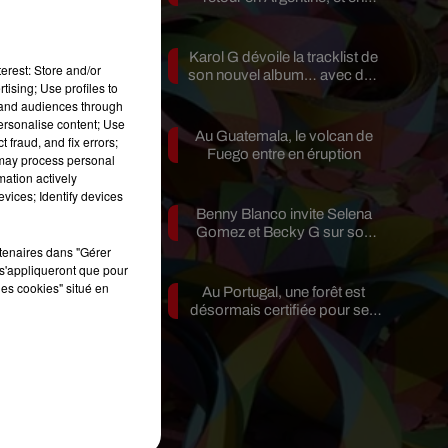
-
pleine...
Karol G dévoile la tracklist de
erest: Store and/or
son nouvel album… avec des
tising; Use profiles to
invités...
tand audiences through
personalise content; Use
Au Guatemala, le volcan de
er
 fraud, and fix errors;
Fuego entre en éruption
 may process personal
mation actively
vices; Identify devices
Benny Blanco invite Selena
s.
Gomez et Becky G sur son
nouveau single
rtenaires dans "Gérer
s'appliqueront que pour
t
les cookies" situé en
Au Portugal, une forêt est
désormais certifiée pour ses
bienfaits...
e
re