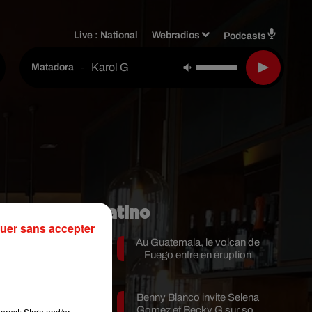
Live :
National
Webradios
Podcasts
Karol G
-
Matadora
n
Mundo Latino
uer sans accepter
Au Guatemala, le volcan de
Fuego entre en éruption
Benny Blanco invite Selena
Gomez et Becky G sur son
erest: Store and/or