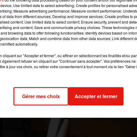
e tous les guides gastronomiques pour établir une no
device; Use limited data to select advertising; Create profiles for personalised adver
haque établissement.
vertising; Measure advertising performance; Measure content performance; Unders
ns of data from different sources; Develop and improve services; Create profiles to 
alised content; Use limited data to select content; Ensure security, prevent and detect
ertising and content; Save and communicate privacy choices. These technologies
 image:
Pixabay
and browsing data to offer following functionalities: Identify devices based on infor
eolocation data; Match and combine data from other data sources; Link different de
n. Celui-ci est inspiré d’un choix crucial qu’elle a dû faire ce
nsmitted automatically.
 et a eu envie de se faire un restaurant. Mais elle se trouvait da
cliquant sur "Accepter et fermer", ou affiner en sélectionnant les finalités et/ou pa
aissait pas vraiment et plutôt touristique.
 également refuser en cliquant sur "Continuer sans accepter". Vos préférences ne 
tre à jour vos choix, ou retirer votre consentement à tout moment via le lien "Gérer 
ouriste, elle a cherché sur le web un restaurant bien noté dans le
tion
Paris Foodies
. L’appli a compilé les avis de tous les guides
écialisés pour établir ensuite une note moyenne.
ur l’application dans Paris. Ça va du foodtruck au restaurant étoil
Gérer mes choix
Accepter et fermer
ars 2019 à 10h02 par MT