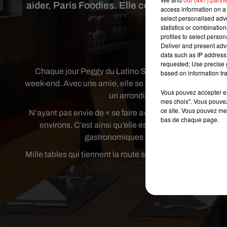
aider, Paris Foodies. Elle compile les avis d
access information on a 
moyenne sur c
select personalised ad
statistics or combinatio
profiles to select person
Deliver and present adv
Crédit
data such as IP address 
requested; Use precise g
Chaque jour Peggy du Latino Show nous trouve un bon pla
based on information tra
week-end. Avec une amie, elle se baladait dans la capitale
Vous pouvez accepter en 
un arrondissement qu’elle ne conn
mes choix". Vous pouvez
ce site. Vous pouvez met
N’ayant pas envie de « se faire avoir » dans un attrape-t
bas de chaque page.
environs. C’est ainsi qu’elle est tombée sur l’applica
gastronomiques ainsi que les médias sp
Mille tables qui tiennent la route sont ainsi référencées s
Publié : 25 m