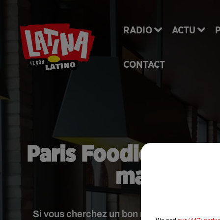
RADIO
ACTU
CONTACT
Paris Foodies : l’ap
manger dan
Si vous cherchez un bon restaurant pour un
We and
our (447) partn