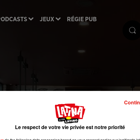
PODCASTS
JEUX
RÉGIE PUB
pli qui vous dit où bie
Contin
s la capitale
Le respect de votre vie privée est notre priorité
 déjeuner cette semaine, une application peut vous
ers
do the following data processing based on your consent and/or our legitimate int