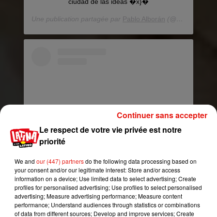
ciudad de las ideas �x}�
Une publication partagée par
Pablo Alborán
(@pabloalboran) le
Continuer sans accepter
Le respect de votre vie privée est notre
priorité
We and
our (447) partners
do the following data processing based on
Voir cette publication sur Instagram
your consent and/or our legitimate interest: Store and/or access
Verde esperanza
information on a device; Use limited data to select advertising; Create
profiles for personalised advertising; Use profiles to select personalised
Une publication partagée par
Pablo Alborán
(@pabloalboran) le
advertising; Measure advertising performance; Measure content
performance; Understand audiences through statistics or combinations
of data from different sources; Develop and improve services; Create