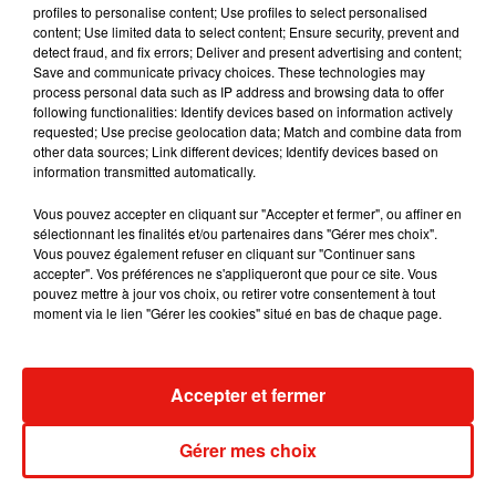
profiles to personalise content; Use profiles to select personalised
content; Use limited data to select content; Ensure security, prevent and
detect fraud, and fix errors; Deliver and present advertising and content;
Save and communicate privacy choices. These technologies may
process personal data such as IP address and browsing data to offer
following functionalities: Identify devices based on information actively
requested; Use precise geolocation data; Match and combine data from
other data sources; Link different devices; Identify devices based on
information transmitted automatically.
Vous pouvez accepter en cliquant sur "Accepter et fermer", ou affiner en
sélectionnant les finalités et/ou partenaires dans "Gérer mes choix".
Vous pouvez également refuser en cliquant sur "Continuer sans
accepter". Vos préférences ne s'appliqueront que pour ce site. Vous
Voir cette publication sur Instagram
pouvez mettre à jour vos choix, ou retirer votre consentement à tout
Hoy es noche de #sanjuan Que todas las malas
moment via le lien "Gérer les cookies" situé en bas de chaque page.
vibras se alejen de vuestra vida. Os deseo un
verano lleno de alegrías, amor, familia... y
mucha música!
Accepter et fermer
Une publication partagée par
Pablo Alborán
(@pabloalboran) le
Gérer mes choix
Presque nu, en maillot de bain, Pablo Alborán a