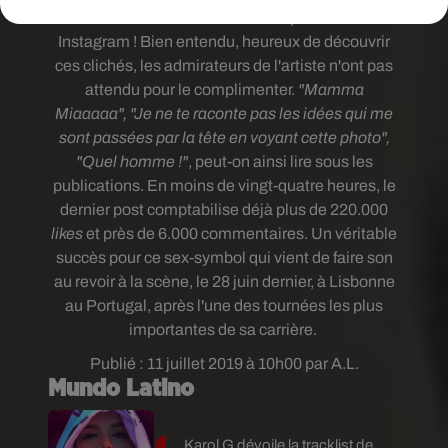
littéralement fait monter la température sur
Instagram ! Bien entendu,
heureux de découvrir
ces clichés, les admirateurs de l'artiste n'ont pas
attendu pour le complimenter.
"Mamma
Miaaaaa", "Je ne te raconte pas les idées qui me
sont passées par la tête en voyant cette photo",
"Quel homme !"
, peut-on ainsi lire sous les
publications. En moins de vingt-quatre heures, le
dernier post comptabilise déjà plus de 220.000
likes
et près de 6.000 commentaires. Un véritable
succès pour ce sex-symbol qui vient de faire son
au revoir à la scène, le 28 juin dernier, à Lisbonne
au Portugal, après l'une des tournées les plus
importantes de sa carrière.
Publié : 11 juillet 2019 à 10h00 par A.L.
Mundo Latino
Karol G dévoile la tracklist de